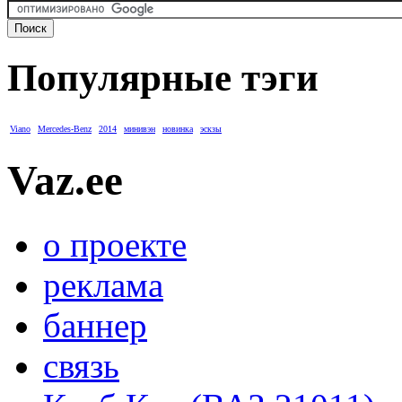
Популярные тэги
Viano
Mercedes-Benz
2014
минивэн
новинка
эскзы
Vaz.ee
о проекте
реклама
баннер
связь