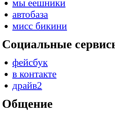
мы еешники
автобаза
мисс бикини
Социальные сервис
фейсбук
в контакте
драйв2
Общение