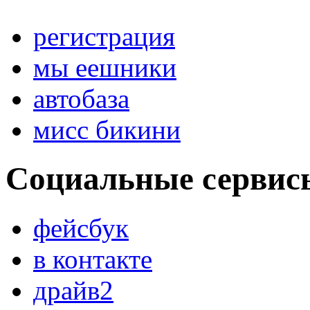
регистрация
мы еешники
автобаза
мисс бикини
Социальные сервис
фейсбук
в контакте
драйв2