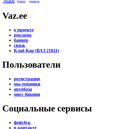
Audi
Quattro
премиум
Vaz.ee
о проекте
реклама
баннер
связь
Клаб Кар (ВАЗ 21011)
Пользователи
регистрация
мы еешники
автобаза
мисс бикини
Социальные сервисы
фейсбук
в контакте