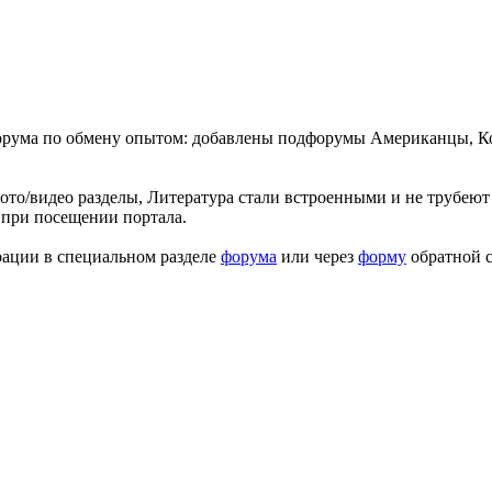
форума по обмену опытом: добавлены подфорумы Американцы, К
ото/видео разделы, Литература стали встроенными и не трубеют 
 при посещении портала.
рации в специальном разделе
форума
или через
форму
обратной с