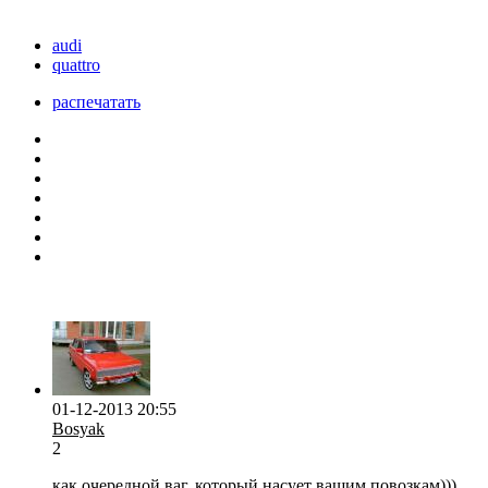
audi
quattro
распечатать
01-12-2013 20:55
Bosyak
2
как очередной ваг, который насует вашим повозкам)))