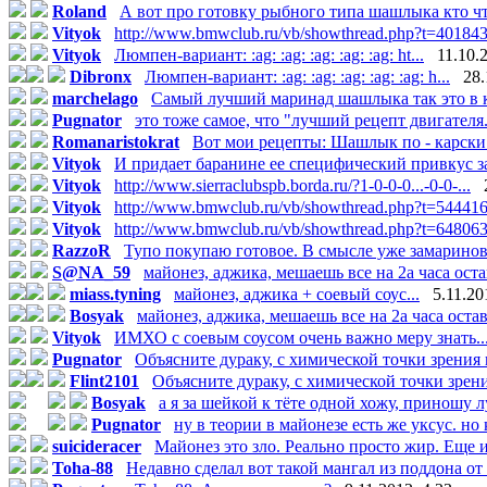
Roland
А вот про готовку рыбного типа шашлыка кто что
Vityok
http://www.bmwclub.ru/vb/showthread.php?t=40184
Vityok
Люмпен-вариант: :ag: :ag: :ag: :ag: :ag: ht...
11.10.
Dibronx
Люмпен-вариант: :ag: :ag: :ag: :ag: :ag: h...
28.
marchelago
Самый лучший маринад шашлыка так это в к
Pugnator
это тоже самое, что "лучший рецепт двигателя.
Romanaristokrat
Вот мои рецепты: Шашлык по - карски О
Vityok
И придает баранине ее специфический привкус за
Vityok
http://www.sierraclubspb.borda.ru/?1-0-0-0...-0-0-...
Vityok
http://www.bmwclub.ru/vb/showthread.php?t=54441
Vityok
http://www.bmwclub.ru/vb/showthread.php?t=64806
RazzoR
Тупо покупаю готовое. В смысле уже замаринова
S@NA_59
майонез, аджика, мешаешь все на 2а часа остав
miass.tyning
майонез, аджика + соевый соус...
5.11.20
Bosyak
майонез, аджика, мешаешь все на 2а часа остави
Vityok
ИМХО с соевым соусом очень важно меру знать....
Pugnator
Объясните дураку, с химической точки зрения к
Flint2101
Объясните дураку, с химической точки зрени
Bosyak
а я за шейкой к тёте одной хожу, приношу лу
Pugnator
ну в теории в майонезе есть же уксус. но 
suicideracer
Майонез это зло. Реально просто жир. Еще и
Toha-88
Недавно сделал вот такой мангал из поддона от 