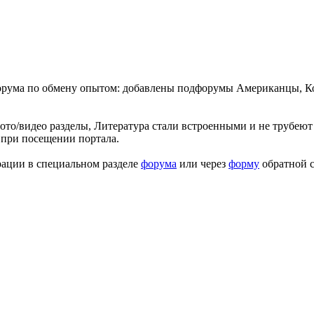
форума по обмену опытом: добавлены подфорумы Американцы, К
ото/видео разделы, Литература стали встроенными и не трубеют 
 при посещении портала.
рации в специальном разделе
форума
или через
форму
обратной с