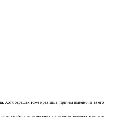
на. Хотя барашек тоже нравицца, причем именно из-за его
 или что-нибудь типа чугунка, пересыпав зеленью, накрыть