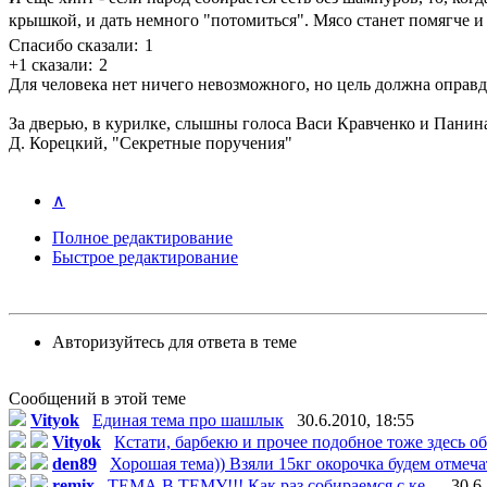
крышкой, и дать немного "потомиться". Мясо станет помягче и
Спасибо сказали:
1
+1 сказали:
2
Для человека нет ничего невозможного, но цель должна оправд
За дверью, в курилке, слышны голоса Васи Кравченко и Панина,
Д. Корецкий, "Секретные поручения"
∧
Полное редактирование
Быстрое редактирование
Авторизуйтесь для ответа в теме
Сообщений в этой теме
Vityok
Единая тема про шашлык
30.6.2010, 18:55
Vityok
Кстати, барбекю и прочее подобное тоже здесь об
den89
Хорошая тема)) Взяли 15кг окорочка будем отмечат
remix
ТЕМА В ТЕМУ!!! Как раз собираемся с ке...
30.6