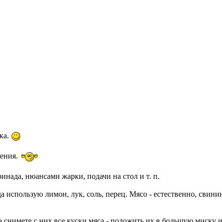
ка.
ления.
нада, нюансами жарки, подачи на стол и т. п.
 использую лимон, лук, соль, перец. Мясо - естественно, свини
гда снимете с них все куски мяса - положить их в большую миску