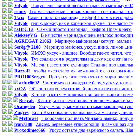
Vityok
Покупаешь свиной шейки из расчета минимум 0.5 
remix
1го мая знакомый - повар хорошего ресторана гото
Twix
Самый простой маринад - кефир! Прям в него доб..
Vityok
remix, может, как в корейской кухне - там часто ту.
гаНгСТа
Самый простой маринад - кефир! Прям в него д
AlekseyVG
В качестве маринада очень неплохо подходит
AGREGAT 21063
Мариную майонезом+кетчуп+мальца ви
Serёg@ 2108
Мариную майонез, уксус, вино, лимон...иног
Vityok
ИМХО уксус - лишнее. Вообще где-то читал, что у
Vityok
Тут свалился я к родителям на дачу как снег на гол
Vityok
Мысли известного кулинара Сталика про шашлык: 
RazzoR
чтобы мясо стало мягче - полейте его соком киви.
PRO100Sergey
Про уксус известно что им мариновали мя
artur0602
Чистое мясо никогда не беру, чуть чуть но ж
xxOZ
Обычно покупаем готовый, но если не спонтанно е
Vityok
Кстати, а кто чем поливает во время жарки кроме 
Bosyak
Кстати, а кто чем поливает во время жарки кро
Orangeleo
Уксус + вода, можно остатками маринада туши
Zugres
Если Вы собрались на шашлык, а мясо не успели 
Mythrael
Пробовали поливать Чинзано Бьянко, получае
ivan7388
Zugres, Берёзовые угли хороши, в самый раз для
Proxodimec666
Уксус оставте для еврейского салата. Ша