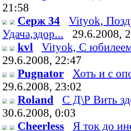
21:58
Серж 34
Vityok, Поз
Удача,здор...
29.6.2008, 
kvl
Vityok, С юбилеем!
29.6.2008, 22:47
Pugnator
Хоть и с оп
29.6.2008, 23:02
Roland
С Д\Р Вить здо
30.6.2008, 0:03
Cheerless
Я ток до ин