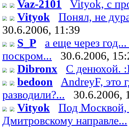
Vaz-2101
Vityok, с п
Vityok
Понял, не дурак
30.6.2006, 11:39
S_P
а еще через год..
поскром...
30.6.2006, 15:
Dibronx
С денюхой. 
bedoon
AndreyF, это
разводили?...
30.6.2006, 
Vityok
Под Москвой, 
Дмитровскому направле...