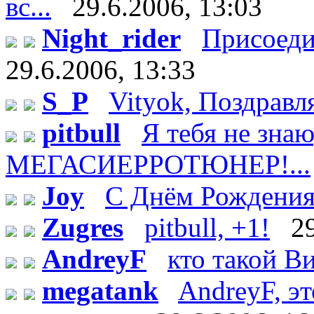
вс...
29.6.2006, 13:03
Night_rider
Присоеди
29.6.2006, 13:33
S_P
Vityok, Поздравл
pitbull
Я тебя не зн
МЕГАСИЕРРОТЮНЕР!...
Joy
С Днём Рождения!
Zugres
pitbull, +1!
2
AndreyF
кто такой Ви
megatank
AndreyF, эт