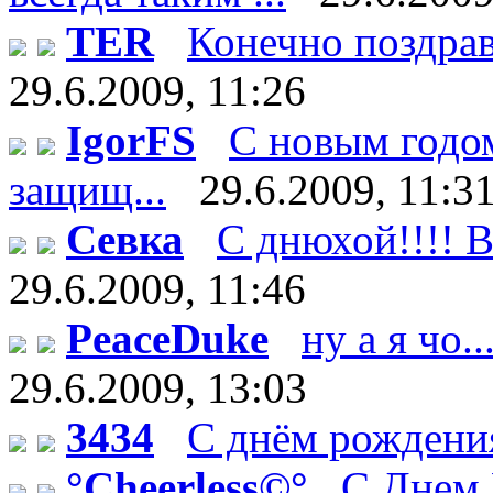
TER
Конечно поздрав
29.6.2009, 11:26
IgorFS
С новым годом
защищ...
29.6.2009, 11:3
Севка
С днюхой!!!! В
29.6.2009, 11:46
PeaceDuke
ну а я чо.
29.6.2009, 13:03
3434
С днём рождения
°Cheerless©°
C Днем 