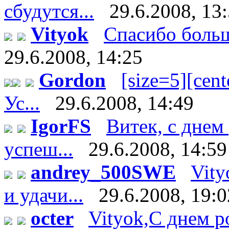
сбудутся...
29.6.2008, 13
Vityok
Спасибо большо
29.6.2008, 14:25
Gordon
[size=5][cente
Ус...
29.6.2008, 14:49
IgorFS
Витек, с днем
успеш...
29.6.2008, 14:59
andrey_500SWE
Vity
и удачи...
29.6.2008, 19:0
octer
Vityok,С днем р