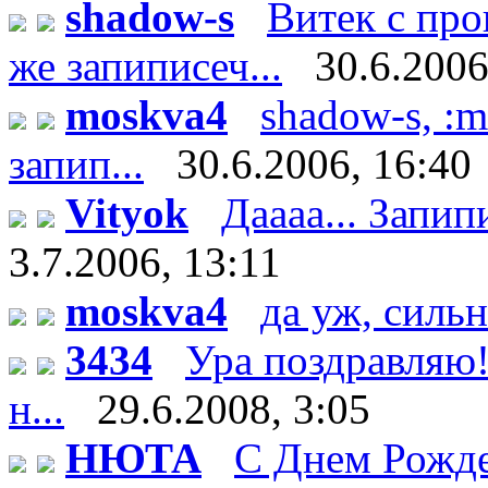
shadow-s
Витек с пр
же запиписеч...
30.6.2006
moskva4
shadow-s, :m
запип...
30.6.2006, 16:40
Vityok
Даааа... Запипи
3.7.2006, 13:11
moskva4
да уж, сильн
3434
Ура поздравляю!
н...
29.6.2008, 3:05
НЮТА
С Днем Рожде