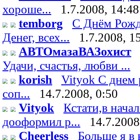
хороше...
1.7.2008, 14:48
temborg
С Днём Рожд
Денег, всех...
1.7.2008, 1
АВТОмазаВАЗохист
Удачи, счастья, любви ...
korish
Vityok С днем 
соп...
14.7.2008, 0:50
Vityok
Кстати,в нача
дооформил р...
14.7.2008
Cheerless
Больше я в 