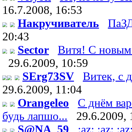
16.7.2008, 16:53
Накручиватель
ПаЗД
20:43
Sector
Витя! С новым 
29.6.2009, 10:59
SErg73SV
Витек, с д
29.6.2009, 11:04
Orangeleo
С днём вар
будь лапшо...
29.6.2009, 
S@NA_59
:az: :az: 