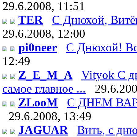
29.6.2008, 11:51
TER
С Днюхой, Витёк!
29.6.2008, 12:00
pi0neer
С Днюхой! Все
12:49
Z_E_M_A
Vityok С д
самое главное ...
29.6.200
ZLooM
С ДНЕМ ВАРЕН
29.6.2008, 13:49
JAGUAR
Вить, с дн