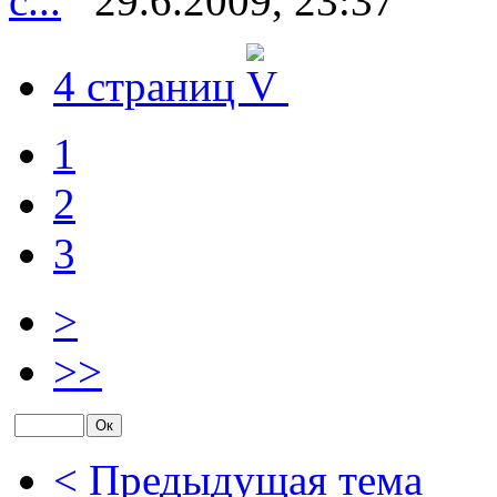
с...
29.6.2009, 23:37
4 страниц
1
2
3
>
>>
< Предыдущая тема