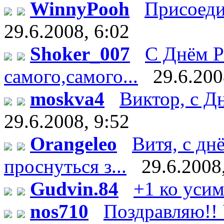
WinnyPooh
Присоедин
29.6.2008, 6:02
Shoker_007
С Днём Р
самого,самого...
29.6.200
moskva4
Виктор, с Дн
29.6.2008, 9:52
Orangeleo
Витя, с дн
проснуться з...
29.6.2008
Gudvin.84
+1 ко уси
nos710
Поздравляю!! У