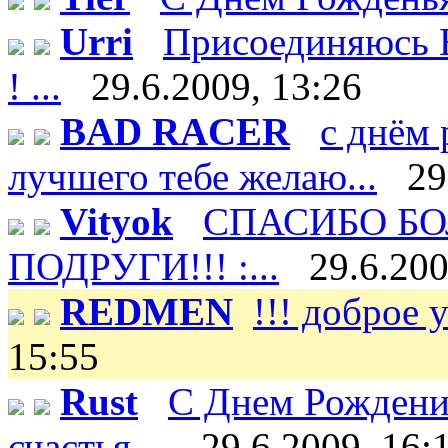
Urri
Присоединяюсь В
! ...
29.6.2009, 13:26
BAD RACER
с днём 
лучшего тебе желаю...
29
Vityok
СПАСИБО БО
ПОДРУГИ!!! :...
29.6.200
REDMEN
!!! доброе у
15:55
Rust
С Днем Рождени
счастья ...
29.6.2009, 16: