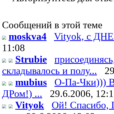
Сообщений в этой теме
moskva4
Vityok, с ДН
11:08
Strubie
присоединясь,
складывалось и полу...
29
mubius
О-Па-Чки))) В
ДРом!) ...
29.6.2006, 12:
Vityok
Ой! Спасибо, Г