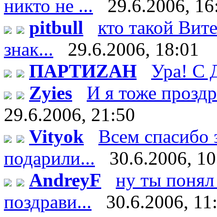
никто не ...
29.6.2006, 16
pitbull
кто такой Витек
знак...
29.6.2006, 18:01
ПАРТИZАН
Ура! С 
Zyies
И я тоже проздра
29.6.2006, 21:50
Vityok
Всем спасибо 
подарили...
30.6.2006, 10
AndreyF
ну ты понял 
поздрави...
30.6.2006, 11