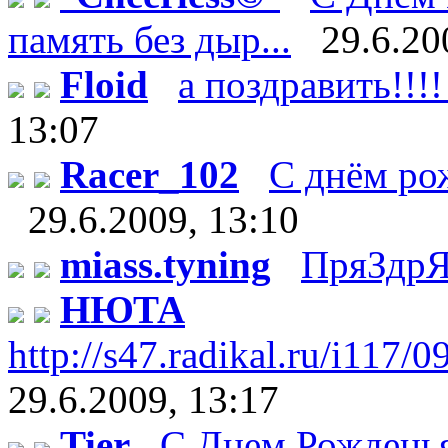
память без дыр...
29.6.20
Floid
а поздравить!!!!
13:07
Racer_102
С днём рож
29.6.2009, 13:10
miass.tyning
ПряЗдрЯ
НЮТА
http://s47.radikal.ru/i117/
29.6.2009, 13:17
Tier
С Днем Рождень