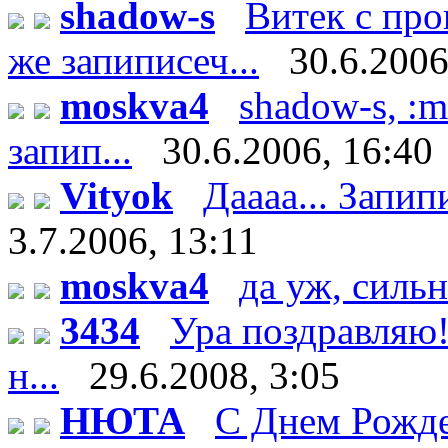
shadow-s
Витек с пр
же запиписеч...
30.6.2006
moskva4
shadow-s, :m
запип...
30.6.2006, 16:40
Vityok
Даааа... Запипи
3.7.2006, 13:11
moskva4
да уж, сильн
3434
Ура поздравляю!
н...
29.6.2008, 3:05
НЮТА
С Днем Рожде