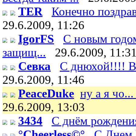
TER
Конечно поздрав
29.6.2009, 11:26
IgorFS
С новым годом
защищ...
29.6.2009, 11:3
Севка
С днюхой!!!! В
29.6.2009, 11:46
PeaceDuke
ну а я чо..
29.6.2009, 13:03
3434
С днём рождения
°Cheerless©°
C Днем 