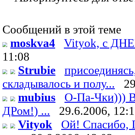
Сообщений в этой теме
moskva4
Vityok, с ДН
11:08
Strubie
присоединясь,
складывалось и полу...
29
mubius
О-Па-Чки))) В
ДРом!) ...
29.6.2006, 12:
Vityok
Ой! Спасибо, Г