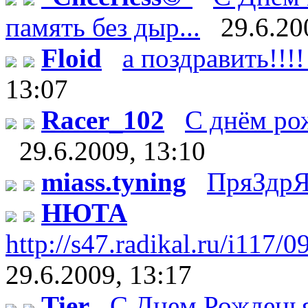
память без дыр...
29.6.20
Floid
а поздравить!!!!
13:07
Racer_102
С днём рож
29.6.2009, 13:10
miass.tyning
ПряЗдрЯ
НЮТА
http://s47.radikal.ru/i117/
29.6.2009, 13:17
Tier
С Днем Рождень