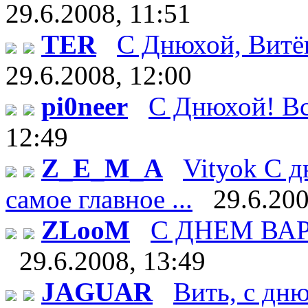
29.6.2008, 11:51
TER
С Днюхой, Витёк!
29.6.2008, 12:00
pi0neer
С Днюхой! Все
12:49
Z_E_M_A
Vityok С д
самое главное ...
29.6.200
ZLooM
С ДНЕМ ВАРЕН
29.6.2008, 13:49
JAGUAR
Вить, с дн