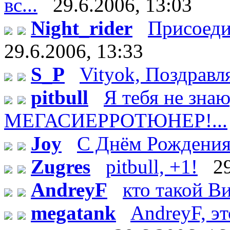
вс...
29.6.2006, 13:03
Night_rider
Присоеди
29.6.2006, 13:33
S_P
Vityok, Поздравл
pitbull
Я тебя не зн
МЕГАСИЕРРОТЮНЕР!...
Joy
С Днём Рождения!
Zugres
pitbull, +1!
2
AndreyF
кто такой Ви
megatank
AndreyF, эт