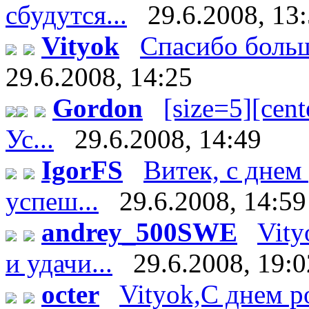
сбудутся...
29.6.2008, 13
Vityok
Спасибо большо
29.6.2008, 14:25
Gordon
[size=5][cente
Ус...
29.6.2008, 14:49
IgorFS
Витек, с днем
успеш...
29.6.2008, 14:59
andrey_500SWE
Vity
и удачи...
29.6.2008, 19:0
octer
Vityok,С днем р