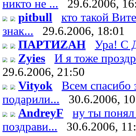
никто не ...
29.6.2006, 16
pitbull
кто такой Витек
знак...
29.6.2006, 18:01
ПАРТИZАН
Ура! С 
Zyies
И я тоже проздра
29.6.2006, 21:50
Vityok
Всем спасибо 
подарили...
30.6.2006, 10
AndreyF
ну ты понял 
поздрави...
30.6.2006, 11