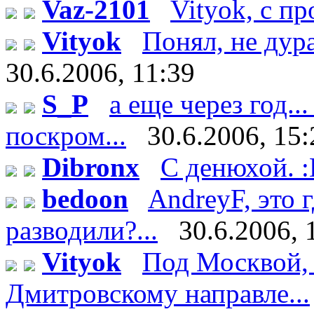
Vaz-2101
Vityok, с п
Vityok
Понял, не дурак
30.6.2006, 11:39
S_P
а еще через год..
поскром...
30.6.2006, 15:
Dibronx
С денюхой. 
bedoon
AndreyF, это
разводили?...
30.6.2006, 
Vityok
Под Москвой, 
Дмитровскому направле...