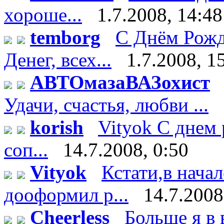
хороше...
1.7.2008, 14:48
temborg
С Днём Рожд
Денег, всех...
1.7.2008, 1
АВТОмазаВАЗохист
Удачи, счастья, любви ...
korish
Vityok С днем 
соп...
14.7.2008, 0:50
Vityok
Кстати,в нача
дооформил р...
14.7.2008
Cheerless
Больше я в 