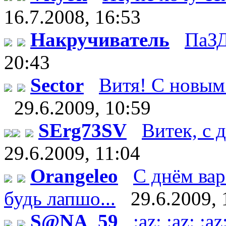
16.7.2008, 16:53
Накручиватель
ПаЗД
20:43
Sector
Витя! С новым 
29.6.2009, 10:59
SErg73SV
Витек, с д
29.6.2009, 11:04
Orangeleo
С днём вар
будь лапшо...
29.6.2009, 
S@NA_59
:az: :az: 