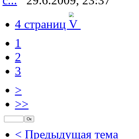
с...
29.6.2009, 23:37
4 страниц
1
2
3
>
>>
< Предыдущая тема