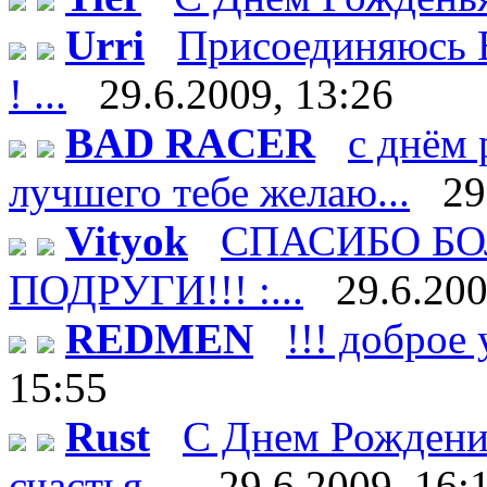
Urri
Присоединяюсь В
! ...
29.6.2009, 13:26
BAD RACER
с днём 
лучшего тебе желаю...
29
Vityok
СПАСИБО БО
ПОДРУГИ!!! :...
29.6.200
REDMEN
!!! доброе 
15:55
Rust
С Днем Рождени
счастья ...
29.6.2009, 16: