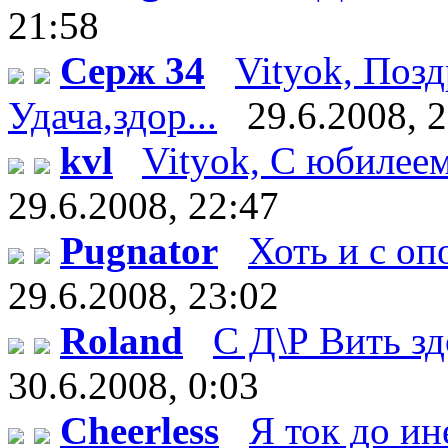
21:58
Серж 34
Vityok, Поз
Удача,здор...
29.6.2008, 
kvl
Vityok, С юбилеем!
29.6.2008, 22:47
Pugnator
Хоть и с оп
29.6.2008, 23:02
Roland
С Д\Р Вить здо
30.6.2008, 0:03
Cheerless
Я ток до ин