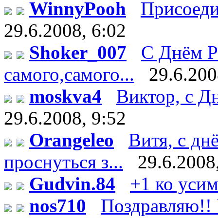
WinnyPooh
Присоедин
29.6.2008, 6:02
Shoker_007
С Днём Р
самого,самого...
29.6.200
moskva4
Виктор, с Дн
29.6.2008, 9:52
Orangeleo
Витя, с дн
проснуться з...
29.6.2008
Gudvin.84
+1 ко уси
nos710
Поздравляю!! У