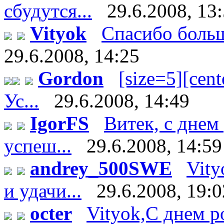
сбудутся...
29.6.2008, 13
Vityok
Спасибо большо
29.6.2008, 14:25
Gordon
[size=5][cente
Ус...
29.6.2008, 14:49
IgorFS
Витек, с днем
успеш...
29.6.2008, 14:59
andrey_500SWE
Vity
и удачи...
29.6.2008, 19:0
octer
Vityok,С днем р