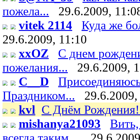
пожела...
29.6.2009, 11:0
vitek 2114
Куда же бо
29.6.2009, 11:10
xxOZ
С днем рождени
пожелания...
29.6.2009, 
C__D
Присоединяюсь 
Праздником...
29.6.2009,
kvl
С Днём Рождения!
mishanya21093
Вить,
всегда таким ...
29.6.2009