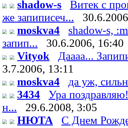
shadow-s
Витек с пр
же запиписеч...
30.6.2006
moskva4
shadow-s, :m
запип...
30.6.2006, 16:40
Vityok
Даааа... Запипи
3.7.2006, 13:11
moskva4
да уж, сильн
3434
Ура поздравляю!
н...
29.6.2008, 3:05
НЮТА
С Днем Рожде