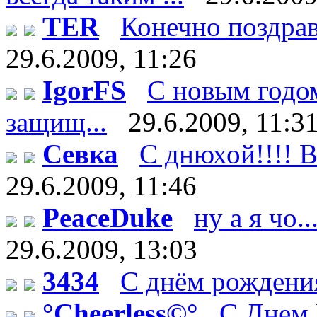
TER
Конечно поздрав
29.6.2009, 11:26
IgorFS
С новым годом
защищ...
29.6.2009, 11:3
Севка
С днюхой!!!! В
29.6.2009, 11:46
PeaceDuke
ну а я чо.
29.6.2009, 13:03
3434
С днём рождения
°Cheerless©°
C Днем 