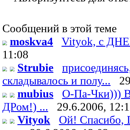
Сообщений в этой теме
moskva4
Vityok, с ДН
11:08
Strubie
присоединясь,
складывалось и полу...
29
mubius
О-Па-Чки))) В
ДРом!) ...
29.6.2006, 12:
Vityok
Ой! Спасибо, Г