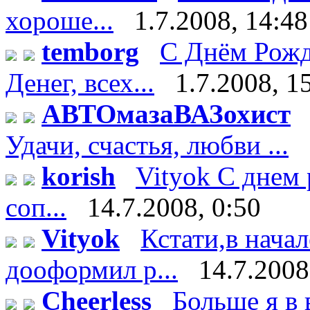
хороше...
1.7.2008, 14:48
temborg
С Днём Рожд
Денег, всех...
1.7.2008, 1
АВТОмазаВАЗохист
Удачи, счастья, любви ...
korish
Vityok С днем 
соп...
14.7.2008, 0:50
Vityok
Кстати,в нача
дооформил р...
14.7.2008
Cheerless
Больше я в 