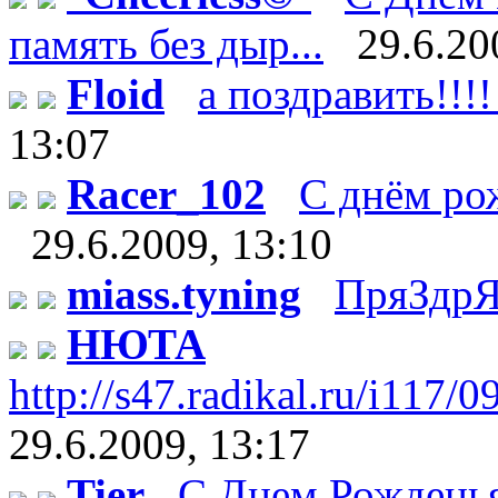
память без дыр...
29.6.20
Floid
а поздравить!!!!
13:07
Racer_102
С днём рож
29.6.2009, 13:10
miass.tyning
ПряЗдрЯ
НЮТА
http://s47.radikal.ru/i117/
29.6.2009, 13:17
Tier
С Днем Рождень