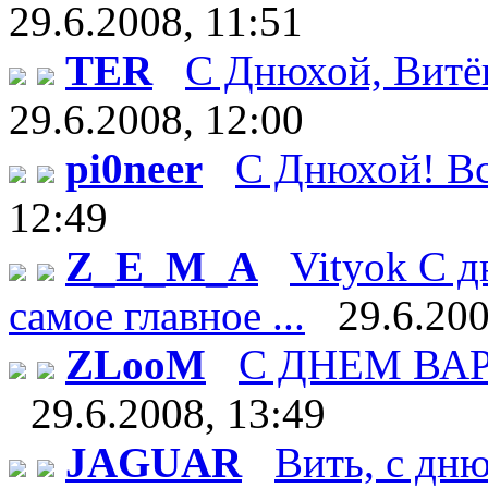
29.6.2008, 11:51
TER
С Днюхой, Витёк!
29.6.2008, 12:00
pi0neer
С Днюхой! Все
12:49
Z_E_M_A
Vityok С д
самое главное ...
29.6.200
ZLooM
С ДНЕМ ВАРЕН
29.6.2008, 13:49
JAGUAR
Вить, с дн