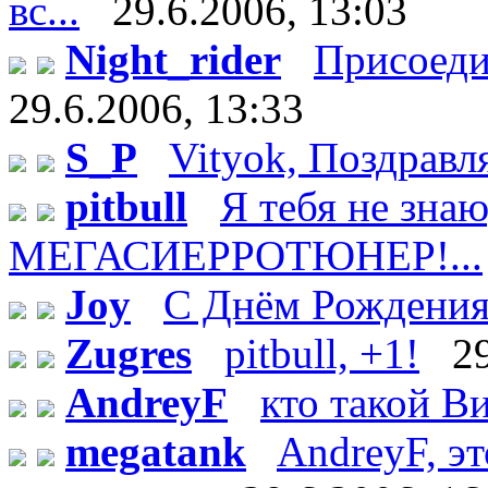
вс...
29.6.2006, 13:03
Night_rider
Присоеди
29.6.2006, 13:33
S_P
Vityok, Поздравл
pitbull
Я тебя не зн
МЕГАСИЕРРОТЮНЕР!...
Joy
С Днём Рождения!
Zugres
pitbull, +1!
2
AndreyF
кто такой Ви
megatank
AndreyF, эт