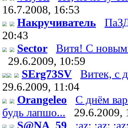
16.7.2008, 16:53
Накручиватель
ПаЗД
20:43
Sector
Витя! С новым 
29.6.2009, 10:59
SErg73SV
Витек, с д
29.6.2009, 11:04
Orangeleo
С днём вар
будь лапшо...
29.6.2009, 
S@NA_59
:az: :az: 