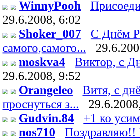
WinnyPooh
Присоедин
29.6.2008, 6:02
Shoker_007
С Днём Р
самого,самого...
29.6.200
moskva4
Виктор, с Дн
29.6.2008, 9:52
Orangeleo
Витя, с дн
проснуться з...
29.6.2008
Gudvin.84
+1 ко уси
nos710
Поздравляю!! У