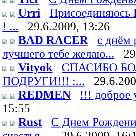
Urri
Присоединяюсь В
! ...
29.6.2009, 13:26
BAD RACER
с днём 
лучшего тебе желаю...
29
Vityok
СПАСИБО БО
ПОДРУГИ!!! :...
29.6.200
REDMEN
!!! доброе 
15:55
Rust
С Днем Рождени
счастья ...
29.6.2009, 16: