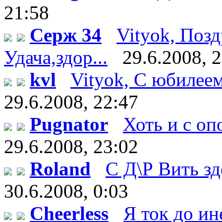
21:58
Серж 34
Vityok, Поз
Удача,здор...
29.6.2008, 
kvl
Vityok, С юбилеем!
29.6.2008, 22:47
Pugnator
Хоть и с оп
29.6.2008, 23:02
Roland
С Д\Р Вить здо
30.6.2008, 0:03
Cheerless
Я ток до ин