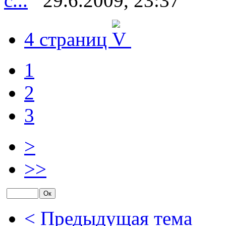
с...
29.6.2009, 23:37
4 страниц
1
2
3
>
>>
< Предыдущая тема