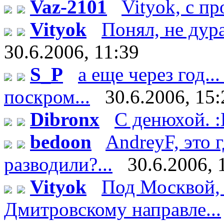
Vaz-2101
Vityok, с п
Vityok
Понял, не дурак
30.6.2006, 11:39
S_P
а еще через год..
поскром...
30.6.2006, 15:
Dibronx
С денюхой. 
bedoon
AndreyF, это
разводили?...
30.6.2006, 
Vityok
Под Москвой, 
Дмитровскому направле...