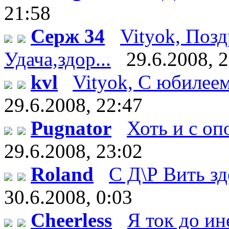
21:58
Серж 34
Vityok, Поз
Удача,здор...
29.6.2008, 
kvl
Vityok, С юбилеем!
29.6.2008, 22:47
Pugnator
Хоть и с оп
29.6.2008, 23:02
Roland
С Д\Р Вить здо
30.6.2008, 0:03
Cheerless
Я ток до ин