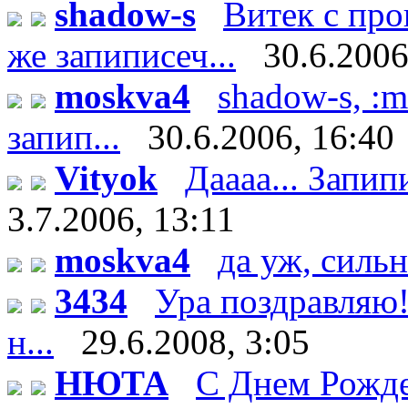
shadow-s
Витек с пр
же запиписеч...
30.6.2006
moskva4
shadow-s, :m
запип...
30.6.2006, 16:40
Vityok
Даааа... Запипи
3.7.2006, 13:11
moskva4
да уж, сильн
3434
Ура поздравляю!
н...
29.6.2008, 3:05
НЮТА
С Днем Рожде