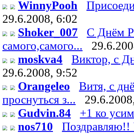
WinnyPooh
Присоедин
29.6.2008, 6:02
Shoker_007
С Днём Р
самого,самого...
29.6.200
moskva4
Виктор, с Дн
29.6.2008, 9:52
Orangeleo
Витя, с дн
проснуться з...
29.6.2008
Gudvin.84
+1 ко уси
nos710
Поздравляю!! У