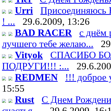
Urri
Присоединяюсь В
! ...
29.6.2009, 13:26
BAD RACER
с днём 
лучшего тебе желаю...
29
Vityok
СПАСИБО БО
ПОДРУГИ!!! :...
29.6.200
REDMEN
!!! доброе 
15:55
Rust
С Днем Рождени
счастья ...
29.6.2009, 16: