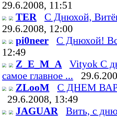
29.6.2008, 11:51
TER
С Днюхой, Витёк!
29.6.2008, 12:00
pi0neer
С Днюхой! Все
12:49
Z_E_M_A
Vityok С д
самое главное ...
29.6.200
ZLooM
С ДНЕМ ВАРЕН
29.6.2008, 13:49
JAGUAR
Вить, с дн