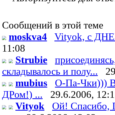
Сообщений в этой теме
moskva4
Vityok, с ДН
11:08
Strubie
присоединясь,
складывалось и полу...
29
mubius
О-Па-Чки))) В
ДРом!) ...
29.6.2006, 12:
Vityok
Ой! Спасибо, Г