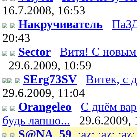
16.7.2008, 16:53
Накручиватель
ПаЗД
20:43
Sector
Витя! С новым 
29.6.2009, 10:59
SErg73SV
Витек, с д
29.6.2009, 11:04
Orangeleo
С днём вар
будь лапшо...
29.6.2009, 
S@NA_59
:az: :az: :