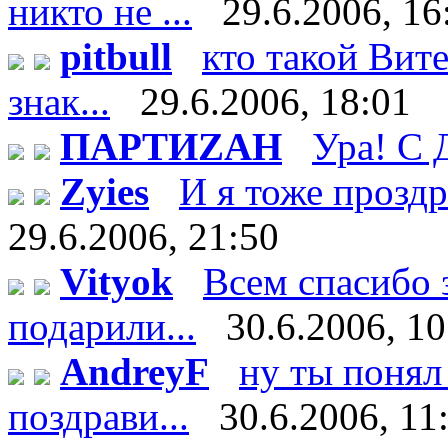
никто не ...
29.6.2006, 16
pitbull
кто такой Витек
знак...
29.6.2006, 18:01
ПАРТИZАН
Ура! С 
Zyies
И я тоже проздра
29.6.2006, 21:50
Vityok
Всем спасибо 
подарили...
30.6.2006, 10
AndreyF
ну ты понял 
поздрави...
30.6.2006, 11