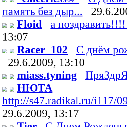
память без дыр...
29.6.20
Floid
а поздравить!!!!
13:07
Racer_102
С днём рож
29.6.2009, 13:10
miass.tyning
ПряЗдрЯ
НЮТА
http://s47.radikal.ru/i117/
29.6.2009, 13:17
Tier
С Днем Рождень