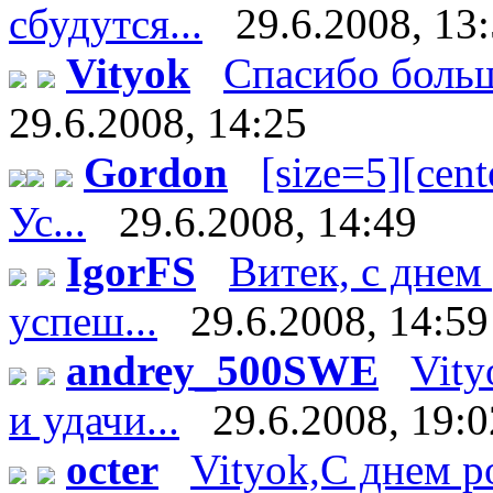
сбудутся...
29.6.2008, 13
Vityok
Спасибо большо
29.6.2008, 14:25
Gordon
[size=5][cente
Ус...
29.6.2008, 14:49
IgorFS
Витек, с днем
успеш...
29.6.2008, 14:59
andrey_500SWE
Vity
и удачи...
29.6.2008, 19:0
octer
Vityok,С днем р