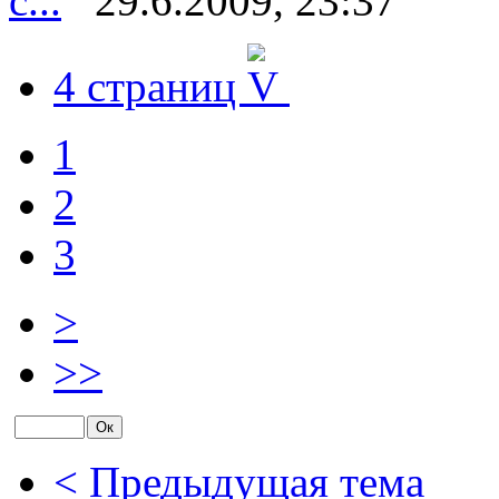
с...
29.6.2009, 23:37
4 страниц
1
2
3
>
>>
< Предыдущая тема