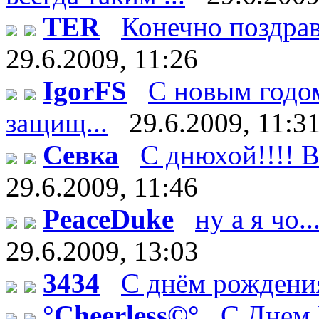
TER
Конечно поздрав
29.6.2009, 11:26
IgorFS
С новым годом
защищ...
29.6.2009, 11:3
Севка
С днюхой!!!! В
29.6.2009, 11:46
PeaceDuke
ну а я чо.
29.6.2009, 13:03
3434
С днём рождения
°Cheerless©°
C Днем 