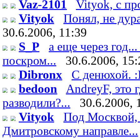
Vaz-2101
Vityok, с п
Vityok
Понял, не дурак
30.6.2006, 11:39
S_P
а еще через год..
поскром...
30.6.2006, 15:
Dibronx
С денюхой. 
bedoon
AndreyF, это
разводили?...
30.6.2006, 
Vityok
Под Москвой, 
Дмитровскому направле...