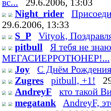
вс...
29.6.2006, 13:03
Night_rider
Присоеди
29.6.2006, 13:33
S_P
Vityok, Поздравл
pitbull
Я тебя не зн
МЕГАСИЕРРОТЮНЕР!...
Joy
С Днём Рождения!
Zugres
pitbull, +1!
2
AndreyF
кто такой Ви
megatank
AndreyF, эт