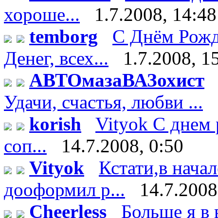
хороше...
1.7.2008, 14:48
temborg
С Днём Рожд
Денег, всех...
1.7.2008, 1
АВТОмазаВАЗохист
Удачи, счастья, любви ...
korish
Vityok С днем 
соп...
14.7.2008, 0:50
Vityok
Кстати,в нача
дооформил р...
14.7.2008
Cheerless
Больше я в 