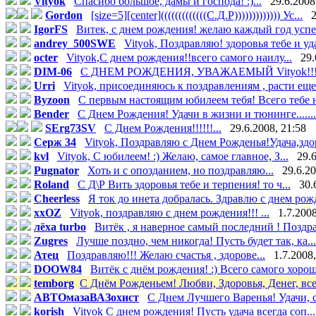
Vityok
Спасибо большое, дамы и господа! :)...
29.6.2008
Gordon
[size=5][center](((((((((((((С.Д.Р))))))))))))) Ус...
2
IgorFS
Витек, с днем рождения! желаю каждый год успе
andrey_500SWE
Vityok, Поздравляю! здоровья тебе и уда
octer
Vityok,С днем рождения!!всего самого наилу...
29.
DIM-06
С ДНЕМ РОЖДЕНИЯ, УВАЖАЕМЫЙ Vityok!!!.
Urri
Vityok, присоединяюсь к поздравлениям , расти еще 
Byzoon
С первым настоящим юбилеем тебя! Всего тебе н
Bender
С Днем Рождения! Удачи в жизни и тюнинге.......
SErg73SV
С Днем Рождения!!!!!!...
29.6.2008, 21:58
Серж 34
Vityok, Поздравляю с Днем Рожденья!Удача,здор
kvl
Vityok, С юбилеем! :) Желаю, самое главное, З...
29.6
Pugnator
Хоть и с опозданием, но поздравляю...
29.6.20
Roland
С Д\Р Вить здоровья тебе и терпения! то ч...
30.
Cheerless
Я ток до инета добралась. Здравлю с днем рожд
xxOZ
Vityok, поздравляю с днем рождения!!! ...
1.7.2008
лёха turbo
Витёк , я наверное самый последний ! Поздра
Zugres
Лучше поздно, чем никогда! Пусть будет так, ка...
Атец
Поздравляю!!! Желаю счастья , здорове...
1.7.2008,
DOOW84
Витёк с днём рождения! :) Всего самого хороше
temborg
С Днём Рожденьем! Любви, Здоровья, Денег, всех
АВТОмазаВАЗохист
C Днем Лучшего Варенья! Удачи, сч
korish
Vityok С днем рождения! Пусть удача всегда соп...