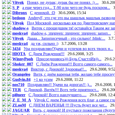
Vityok
Понял, не дурак; дурак бы не понял. :) ...
30.6.20
S_P
а еще через год... Т-90 или чего не будь поскром...
3
Dibronx
С денюхой. :D
30.6.2006, 15:34
bedoon
AndreyF, это где это вы шашлык машлык разводи
Vityok
Под Москвой, несколько км по Дмитровскому нап
shadow-s
Витек с прошедшим тя! оставайся Таким же зап
moskva4
shadow-s, :mrgreen: :mrgreen: :mrgreen: запип...
Vityok
Даааа... Запиписечный - это сильно! :blink:...
3.7
moskva4
да уж, сильно :)
3.7.2006, 13:28
3434
Ура поздравляю!Удачи и успехов во всех твоих н...
НЮТА
С Днем Рождения!!!
29.6.2008, 3:25
WinnyPooh
Присоединяюсь))) Будь СчастлИв))...
29.6.2
Shoker_007
С Днём Рождения!!! Всего самого,самого...
moskva4
Виктор, с Днюхой! Здоровья!!...
29.6.2008, 9:5
Orangeleo
Витя, с днём варенья тебя, желаю тебе проснуть
Gudvin.84
+1 ко усим
29.6.2008, 11:22
nos710
Поздравляю!! Удачи на дорогах!! ;)...
29.6.2008, 
TER
С Днюхой, Витёк!!! Всех тебе приятност...
29.6.20
pi0neer
С Днюхой! Всего наилучшего.....
29.6.2008, 12:
Z_E_M_A
Vityok С днем Рождения всех благ, а самое гла
ZLooM
С ДНЕМ ВАРЕНЬЯ !!! Пусть будет все чег...
29
JAGUAR
Вить, с днюхой! И пустьвсе пожелания сбудутс