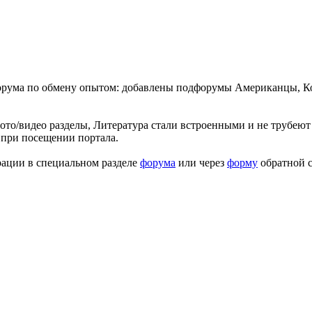
форума по обмену опытом: добавлены подфорумы Американцы, К
ото/видео разделы, Литература стали встроенными и не трубеют 
 при посещении портала.
рации в специальном разделе
форума
или через
форму
обратной с