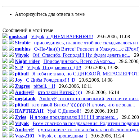
Авторизуйтесь для ответа в теме
Сообщений в этой теме
moskva4
Vityok, с ДНЕМ ВАРЕНЬЯ!!!
29.6.2006, 11:08
Strubie
присоединясь, главное чтоб все складывалось и п
mubius
О-Па-Чки))) Витек! Риспект и Уважуха...с ДРом!) 
Vityok
Ой! Спасибо, Господа!!! Ну, будем делать вс...
29
Night_rider
Присоединяюсь. Всего сАмого....
29.6.2006
S_P
Vityok, Поздравляю с ДР!
29.6.2006, 13:38
pitbull
Я тебя не знаю, но С ДНЮХОЙ, МЕГАСИЕРРОТ
Joy
С Днём Рождения!!! :D
29.6.2006, 14:08
Zugres
pitbull, +1!
29.6.2006, 16:11
AndreyF
кто такой Витек? ))))
29.6.2006, 16:14
megatank
AndreyF, это кто то новенький, его почти никто
pitbull
кто такой Витек? )))))))))) Я к тому, что не знак...
ПАРТИZАН
Ура! С Днюхой!
29.6.2006, 19:19
Zyies
И я тоже проздравляю!!!!!!!!!!! :mrgreen:...
29.6.200
Vityok
Всем спасибо за поздравления. Родители подарили
AndreyF
ну ты понял что это я тебя так необычно поздра
Vaz-2101
Vityok, с прошедшим :)
30.6.2006, 11:24