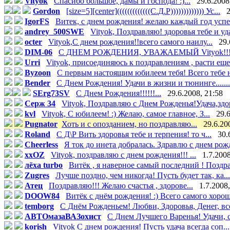
Vityok
Спасибо большое, дамы и господа! :)...
29.6.2008
Gordon
[size=5][center](((((((((((((С.Д.Р))))))))))))) Ус...
2
IgorFS
Витек, с днем рождения! желаю каждый год успе
andrey_500SWE
Vityok, Поздравляю! здоровья тебе и уда
octer
Vityok,С днем рождения!!всего самого наилу...
29.
DIM-06
С ДНЕМ РОЖДЕНИЯ, УВАЖАЕМЫЙ Vityok!!!.
Urri
Vityok, присоединяюсь к поздравлениям , расти еще 
Byzoon
С первым настоящим юбилеем тебя! Всего тебе н
Bender
С Днем Рождения! Удачи в жизни и тюнинге.......
SErg73SV
С Днем Рождения!!!!!!...
29.6.2008, 21:58
Серж 34
Vityok, Поздравляю с Днем Рожденья!Удача,здор
kvl
Vityok, С юбилеем! :) Желаю, самое главное, З...
29.6
Pugnator
Хоть и с опозданием, но поздравляю...
29.6.20
Roland
С Д\Р Вить здоровья тебе и терпения! то ч...
30.
Cheerless
Я ток до инета добралась. Здравлю с днем рожд
xxOZ
Vityok, поздравляю с днем рождения!!! ...
1.7.2008
лёха turbo
Витёк , я наверное самый последний ! Поздра
Zugres
Лучше поздно, чем никогда! Пусть будет так, ка...
Атец
Поздравляю!!! Желаю счастья , здорове...
1.7.2008,
DOOW84
Витёк с днём рождения! :) Всего самого хороше
temborg
С Днём Рожденьем! Любви, Здоровья, Денег, все
АВТОмазаВАЗохист
C Днем Лучшего Варенья! Удачи, сч
korish
Vityok С днем рождения! Пусть удача всегда соп...