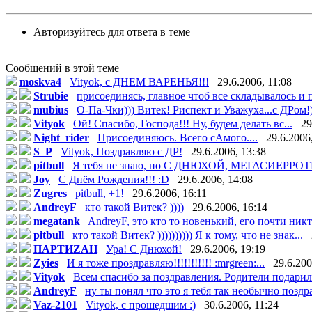
Авторизуйтесь для ответа в теме
Сообщений в этой теме
moskva4
Vityok, с ДНЕМ ВАРЕНЬЯ!!!
29.6.2006, 11:08
Strubie
присоединясь, главное чтоб все складывалось и п
mubius
О-Па-Чки))) Витек! Риспект и Уважуха...с ДРом!) 
Vityok
Ой! Спасибо, Господа!!! Ну, будем делать вс...
29
Night_rider
Присоединяюсь. Всего сАмого....
29.6.2006
S_P
Vityok, Поздравляю с ДР!
29.6.2006, 13:38
pitbull
Я тебя не знаю, но С ДНЮХОЙ, МЕГАСИЕРРОТ
Joy
С Днём Рождения!!! :D
29.6.2006, 14:08
Zugres
pitbull, +1!
29.6.2006, 16:11
AndreyF
кто такой Витек? ))))
29.6.2006, 16:14
megatank
AndreyF, это кто то новенький, его почти никто
pitbull
кто такой Витек? )))))))))) Я к тому, что не знак...
ПАРТИZАН
Ура! С Днюхой!
29.6.2006, 19:19
Zyies
И я тоже проздравляю!!!!!!!!!!! :mrgreen:...
29.6.200
Vityok
Всем спасибо за поздравления. Родители подарили
AndreyF
ну ты понял что это я тебя так необычно поздра
Vaz-2101
Vityok, с прошедшим :)
30.6.2006, 11:24