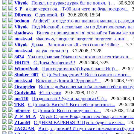
Vityok
Понял, не дурак; дурак бы не понял. :) ...
30.6.20
S_P
а еще через год... Т-90 или чего не будь поскром...
3
Dibronx
С денюхой. :D
30.6.2006, 15:34
bedoon
AndreyF, это где это вы шашлык машлык разводи
Vityok
Под Москвой, несколько км по Дмитровскому нап
shadow-s
Витек с прошедшим тя! оставайся Таким же зап
moskva4
shadow-s, :mrgreen: :mrgreen: :mrgreen: запип...
Vityok
Даааа... Запиписечный - это сильно! :blink:...
3.7
moskva4
да уж, сильно :)
3.7.2006, 13:28
3434
Ура поздравляю!Удачи и успехов во всех твоих н...
НЮТА
С Днем Рождения!!!
29.6.2008, 3:25
WinnyPooh
Присоединяюсь))) Будь СчастлИв))...
29.6.2
Shoker_007
С Днём Рождения!!! Всего самого,самого...
moskva4
Виктор, с Днюхой! Здоровья!!...
29.6.2008, 9:5
Orangeleo
Витя, с днём варенья тебя, желаю тебе проснуть
Gudvin.84
+1 ко усим
29.6.2008, 11:22
nos710
Поздравляю!! Удачи на дорогах!! ;)...
29.6.2008, 
TER
С Днюхой, Витёк!!! Всех тебе приятност...
29.6.20
pi0neer
С Днюхой! Всего наилучшего.....
29.6.2008, 12:
Z_E_M_A
Vityok С днем Рождения всех благ, а самое гла
ZLooM
С ДНЕМ ВАРЕНЬЯ !!! Пусть будет все чег...
29
JAGUAR
Вить, с днюхой! И пустьвсе пожелания сбудутс