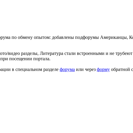
форума по обмену опытом: добавлены подфорумы Американцы, К
ото/видео разделы, Литература стали встроенными и не трубеют 
 при посещении портала.
рации в специальном разделе
форума
или через
форму
обратной с