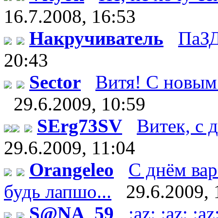
16.7.2008, 16:53
Накручиватель
ПаЗД
20:43
Sector
Витя! С новым 
29.6.2009, 10:59
SErg73SV
Витек, с д
29.6.2009, 11:04
Orangeleo
С днём вар
будь лапшо...
29.6.2009, 
S@NA_59
:az: :az: 