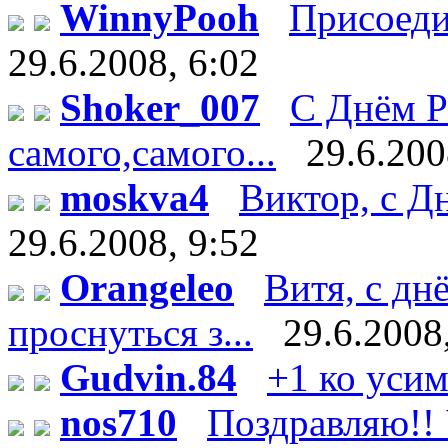
WinnyPooh
Присоедин
29.6.2008, 6:02
Shoker_007
С Днём Р
самого,самого...
29.6.200
moskva4
Виктор, с Дн
29.6.2008, 9:52
Orangeleo
Витя, с дн
проснуться з...
29.6.2008
Gudvin.84
+1 ко уси
nos710
Поздравляю!! У