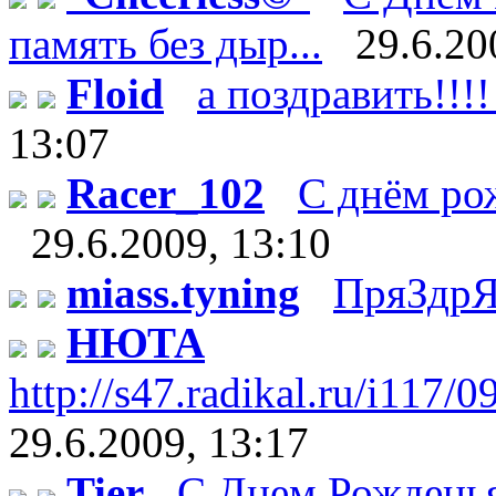
память без дыр...
29.6.20
Floid
а поздравить!!!!
13:07
Racer_102
С днём рож
29.6.2009, 13:10
miass.tyning
ПряЗдрЯ
НЮТА
http://s47.radikal.ru/i117/
29.6.2009, 13:17
Tier
С Днем Рождень