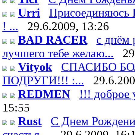
Urri
Присоединяюсь В
! ...
29.6.2009, 13:26
BAD RACER
с днём 
лучшего тебе желаю...
29
Vityok
СПАСИБО БО
ПОДРУГИ!!! :...
29.6.200
REDMEN
!!! доброе 
15:55
Rust
С Днем Рождени
счастья ...
29.6.2009, 16: