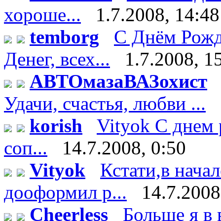
хороше...
1.7.2008, 14:48
temborg
С Днём Рожд
Денег, всех...
1.7.2008, 1
АВТОмазаВАЗохист
Удачи, счастья, любви ...
korish
Vityok С днем 
соп...
14.7.2008, 0:50
Vityok
Кстати,в нача
дооформил р...
14.7.2008
Cheerless
Больше я в 