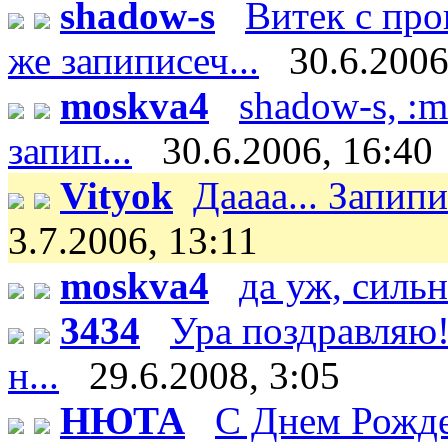
shadow-s
Витек с пр
же запиписеч...
30.6.2006
moskva4
shadow-s, :m
запип...
30.6.2006, 16:40
Vityok
Даааа... Запипи
3.7.2006, 13:11
moskva4
да уж, сильн
3434
Ура поздравляю!
н...
29.6.2008, 3:05
НЮТА
С Днем Рожде