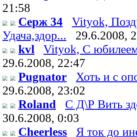
21:58
Серж 34
Vityok, Поз
Удача,здор...
29.6.2008, 
kvl
Vityok, С юбилеем!
29.6.2008, 22:47
Pugnator
Хоть и с оп
29.6.2008, 23:02
Roland
С Д\Р Вить здо
30.6.2008, 0:03
Cheerless
Я ток до ин