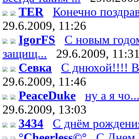
TER
Конечно поздрав
29.6.2009, 11:26
IgorFS
С новым годом
защищ...
29.6.2009, 11:3
Севка
С днюхой!!!! В
29.6.2009, 11:46
PeaceDuke
ну а я чо.
29.6.2009, 13:03
3434
С днём рождения
°Cheerless©°
C Днем 