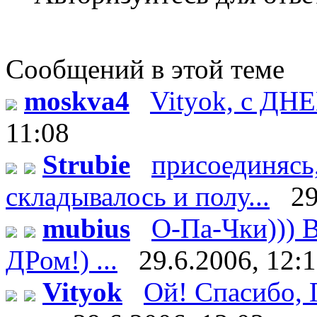
Сообщений в этой теме
moskva4
Vityok, с ДН
11:08
Strubie
присоединясь,
складывалось и полу...
29
mubius
О-Па-Чки))) В
ДРом!) ...
29.6.2006, 12:
Vityok
Ой! Спасибо, Г