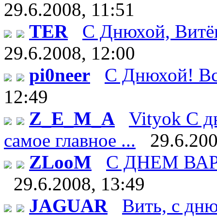
29.6.2008, 11:51
TER
С Днюхой, Витёк!
29.6.2008, 12:00
pi0neer
С Днюхой! Все
12:49
Z_E_M_A
Vityok С д
самое главное ...
29.6.200
ZLooM
С ДНЕМ ВАРЕН
29.6.2008, 13:49
JAGUAR
Вить, с дн