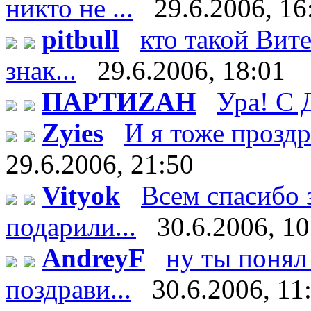
никто не ...
29.6.2006, 16
pitbull
кто такой Витек
знак...
29.6.2006, 18:01
ПАРТИZАН
Ура! С 
Zyies
И я тоже проздра
29.6.2006, 21:50
Vityok
Всем спасибо 
подарили...
30.6.2006, 10
AndreyF
ну ты понял 
поздрави...
30.6.2006, 11