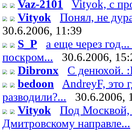
Vaz-2101
Vityok, с п
Vityok
Понял, не дурак
30.6.2006, 11:39
S_P
а еще через год..
поскром...
30.6.2006, 15:
Dibronx
С денюхой. 
bedoon
AndreyF, это
разводили?...
30.6.2006, 
Vityok
Под Москвой, 
Дмитровскому направле...