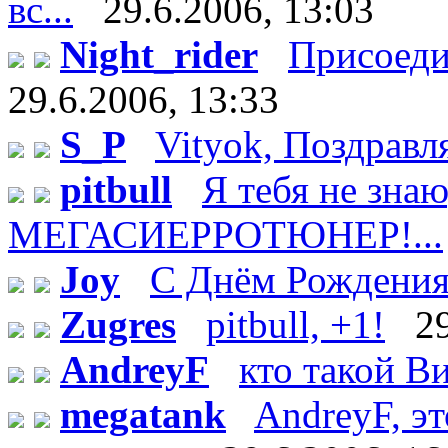
вс...
29.6.2006, 13:03
Night_rider
Присоеди
29.6.2006, 13:33
S_P
Vityok, Поздравл
pitbull
Я тебя не зн
МЕГАСИЕРРОТЮНЕР!...
Joy
С Днём Рождения!
Zugres
pitbull, +1!
2
AndreyF
кто такой Ви
megatank
AndreyF, эт