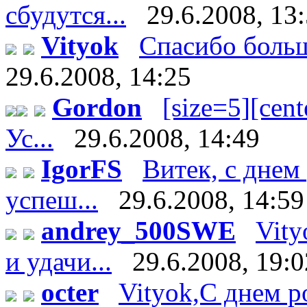
сбудутся...
29.6.2008, 13
Vityok
Спасибо большо
29.6.2008, 14:25
Gordon
[size=5][cente
Ус...
29.6.2008, 14:49
IgorFS
Витек, с днем
успеш...
29.6.2008, 14:59
andrey_500SWE
Vity
и удачи...
29.6.2008, 19:0
octer
Vityok,С днем р