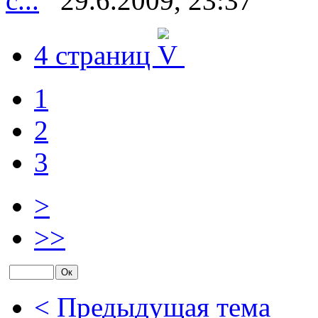
с...
29.6.2009, 23:37
4 страниц
1
2
3
>
>>
< Предыдущая тема