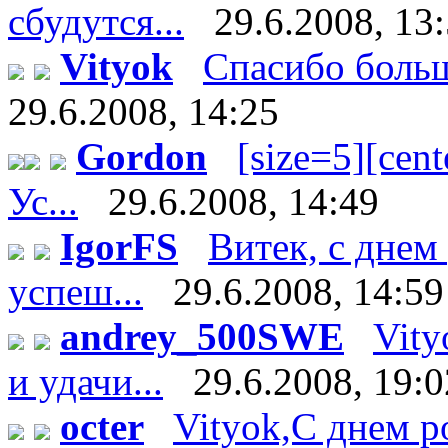
сбудутся...
29.6.2008, 13
Vityok
Спасибо большо
29.6.2008, 14:25
Gordon
[size=5][cente
Ус...
29.6.2008, 14:49
IgorFS
Витек, с днем
успеш...
29.6.2008, 14:59
andrey_500SWE
Vity
и удачи...
29.6.2008, 19:0
octer
Vityok,С днем р