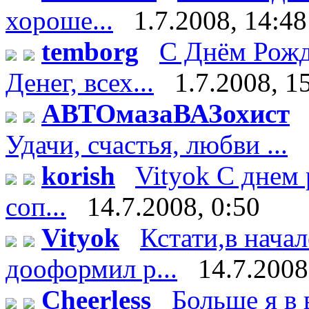
хороше...
1.7.2008, 14:48
temborg
С Днём Рожд
Денег, всех...
1.7.2008, 1
АВТОмазаВАЗохист
Удачи, счастья, любви ...
korish
Vityok С днем 
соп...
14.7.2008, 0:50
Vityok
Кстати,в нача
дооформил р...
14.7.2008
Cheerless
Больше я в 