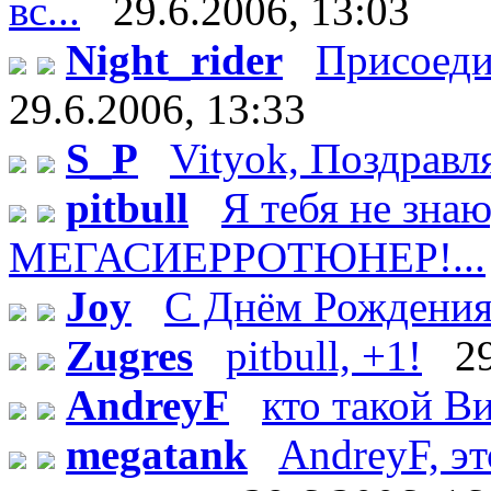
вс...
29.6.2006, 13:03
Night_rider
Присоеди
29.6.2006, 13:33
S_P
Vityok, Поздравл
pitbull
Я тебя не зн
МЕГАСИЕРРОТЮНЕР!...
Joy
С Днём Рождения!
Zugres
pitbull, +1!
2
AndreyF
кто такой Ви
megatank
AndreyF, эт