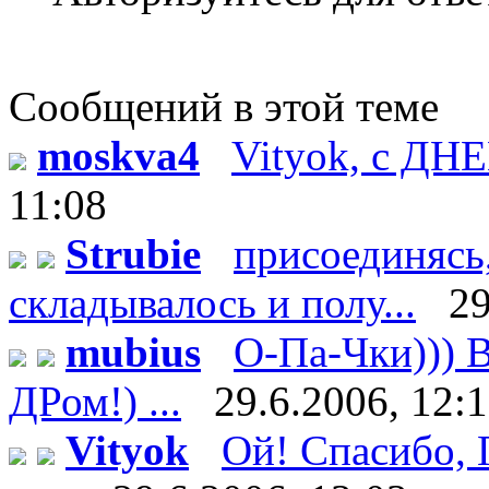
Сообщений в этой теме
moskva4
Vityok, с ДН
11:08
Strubie
присоединясь,
складывалось и полу...
29
mubius
О-Па-Чки))) В
ДРом!) ...
29.6.2006, 12:
Vityok
Ой! Спасибо, Г