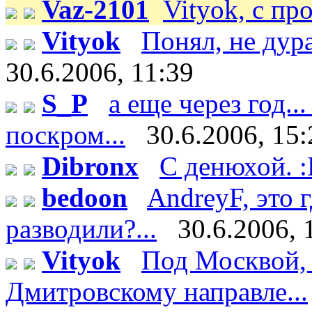
Vaz-2101
Vityok, с пр
Vityok
Понял, не дурак
30.6.2006, 11:39
S_P
а еще через год..
поскром...
30.6.2006, 15:
Dibronx
С денюхой. 
bedoon
AndreyF, это
разводили?...
30.6.2006, 
Vityok
Под Москвой, 
Дмитровскому направле...