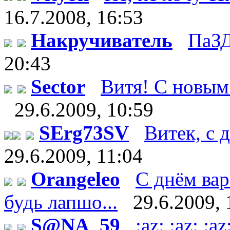
16.7.2008, 16:53
Накручиватель
ПаЗД
20:43
Sector
Витя! С новым 
29.6.2009, 10:59
SErg73SV
Витек, с д
29.6.2009, 11:04
Orangeleo
С днём вар
будь лапшо...
29.6.2009, 
S@NA_59
:az: :az: 