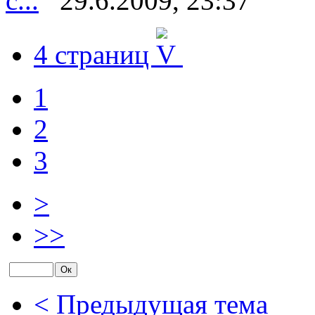
с...
29.6.2009, 23:37
4 страниц
1
2
3
>
>>
< Предыдущая тема