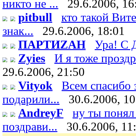
никто не ...
29.6.2006, 16
pitbull
кто такой Витек
знак...
29.6.2006, 18:01
ПАРТИZАН
Ура! С 
Zyies
И я тоже проздра
29.6.2006, 21:50
Vityok
Всем спасибо 
подарили...
30.6.2006, 10
AndreyF
ну ты понял 
поздрави...
30.6.2006, 11