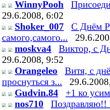
WinnyPooh
Присоедин
29.6.2008, 6:02
Shoker_007
С Днём Р
самого,самого...
29.6.200
moskva4
Виктор, с Дн
29.6.2008, 9:52
Orangeleo
Витя, с дн
проснуться з...
29.6.2008
Gudvin.84
+1 ко уси
nos710
Поздравляю!! У