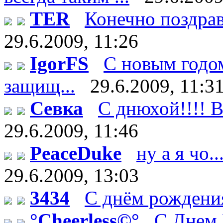
TER
Конечно поздрав
29.6.2009, 11:26
IgorFS
С новым годом
защищ...
29.6.2009, 11:3
Севка
С днюхой!!!! В
29.6.2009, 11:46
PeaceDuke
ну а я чо.
29.6.2009, 13:03
3434
С днём рождения
°Cheerless©°
C Днем 