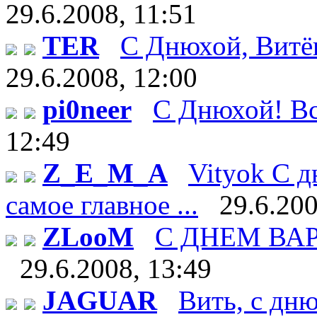
29.6.2008, 11:51
TER
С Днюхой, Витёк!
29.6.2008, 12:00
pi0neer
С Днюхой! Все
12:49
Z_E_M_A
Vityok С д
самое главное ...
29.6.200
ZLooM
С ДНЕМ ВАРЕН
29.6.2008, 13:49
JAGUAR
Вить, с дн