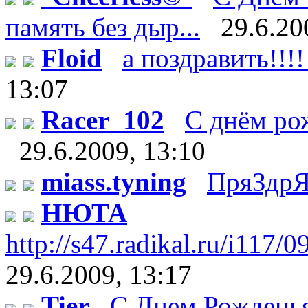
память без дыр...
29.6.20
Floid
а поздравить!!!!
13:07
Racer_102
С днём рож
29.6.2009, 13:10
miass.tyning
ПряЗдрЯ
НЮТА
http://s47.radikal.ru/i117/
29.6.2009, 13:17
Tier
С Днем Рождень