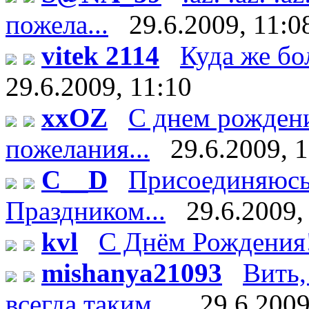
пожела...
29.6.2009, 11:0
vitek 2114
Куда же бо
29.6.2009, 11:10
xxOZ
С днем рождени
пожелания...
29.6.2009, 
C__D
Присоединяюсь 
Праздником...
29.6.2009,
kvl
С Днём Рождения
mishanya21093
Вить,
всегда таким ...
29.6.2009