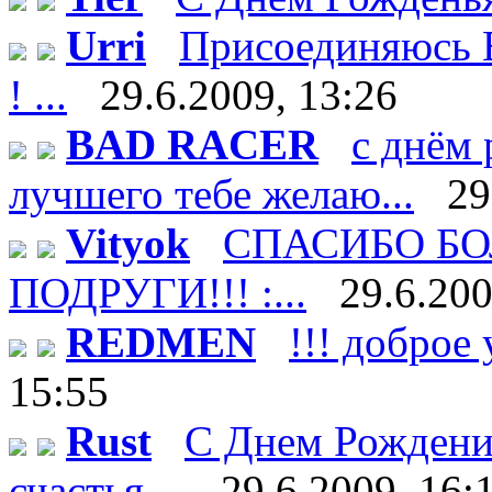
Urri
Присоединяюсь В
! ...
29.6.2009, 13:26
BAD RACER
с днём 
лучшего тебе желаю...
29
Vityok
СПАСИБО БО
ПОДРУГИ!!! :...
29.6.200
REDMEN
!!! доброе 
15:55
Rust
С Днем Рождени
счастья ...
29.6.2009, 16: