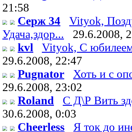
21:58
Серж 34
Vityok, Поз
Удача,здор...
29.6.2008, 
kvl
Vityok, С юбилеем!
29.6.2008, 22:47
Pugnator
Хоть и с оп
29.6.2008, 23:02
Roland
С Д\Р Вить здо
30.6.2008, 0:03
Cheerless
Я ток до ин