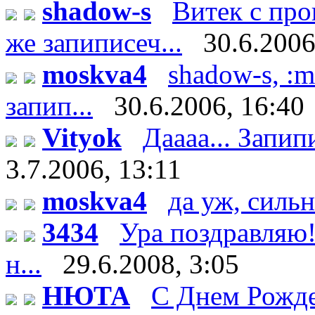
shadow-s
Витек с пр
же запиписеч...
30.6.2006
moskva4
shadow-s, :m
запип...
30.6.2006, 16:40
Vityok
Даааа... Запипи
3.7.2006, 13:11
moskva4
да уж, сильн
3434
Ура поздравляю!
н...
29.6.2008, 3:05
НЮТА
С Днем Рожде