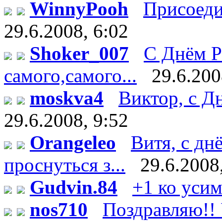
WinnyPooh
Присоедин
29.6.2008, 6:02
Shoker_007
С Днём Р
самого,самого...
29.6.200
moskva4
Виктор, с Дн
29.6.2008, 9:52
Orangeleo
Витя, с дн
проснуться з...
29.6.2008
Gudvin.84
+1 ко уси
nos710
Поздравляю!! У