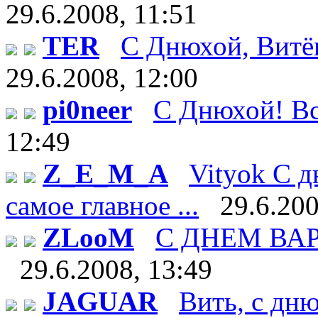
29.6.2008, 11:51
TER
С Днюхой, Витёк!
29.6.2008, 12:00
pi0neer
С Днюхой! Все
12:49
Z_E_M_A
Vityok С д
самое главное ...
29.6.200
ZLooM
С ДНЕМ ВАРЕН
29.6.2008, 13:49
JAGUAR
Вить, с дн