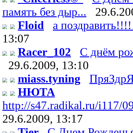
память без дыр...
29.6.20
Floid
а поздравить!!!!
13:07
Racer_102
С днём рож
29.6.2009, 13:10
miass.tyning
ПряЗдрЯ
НЮТА
http://s47.radikal.ru/i117/
29.6.2009, 13:17
Tier
С Днем Рождень