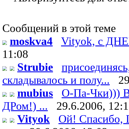
Сообщений в этой теме
moskva4
Vityok, с ДН
11:08
Strubie
присоединясь,
складывалось и полу...
29
mubius
О-Па-Чки))) В
ДРом!) ...
29.6.2006, 12:
Vityok
Ой! Спасибо, Г