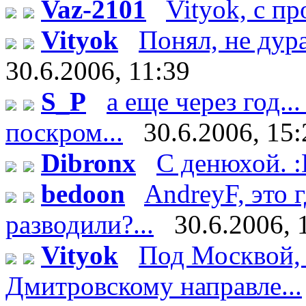
Vaz-2101
Vityok, с п
Vityok
Понял, не дурак
30.6.2006, 11:39
S_P
а еще через год..
поскром...
30.6.2006, 15:
Dibronx
С денюхой. 
bedoon
AndreyF, это
разводили?...
30.6.2006, 
Vityok
Под Москвой, 
Дмитровскому направле...