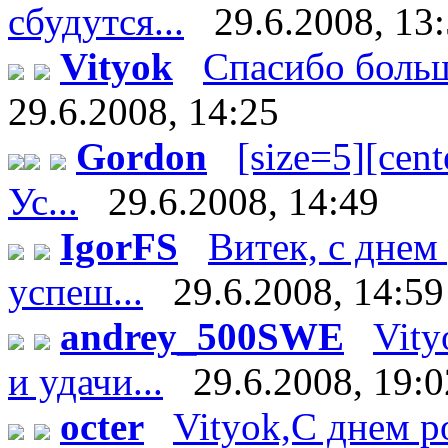
сбудутся...
29.6.2008, 13
Vityok
Спасибо большо
29.6.2008, 14:25
Gordon
[size=5][cente
Ус...
29.6.2008, 14:49
IgorFS
Витек, с днем
успеш...
29.6.2008, 14:59
andrey_500SWE
Vity
и удачи...
29.6.2008, 19:0
octer
Vityok,С днем р