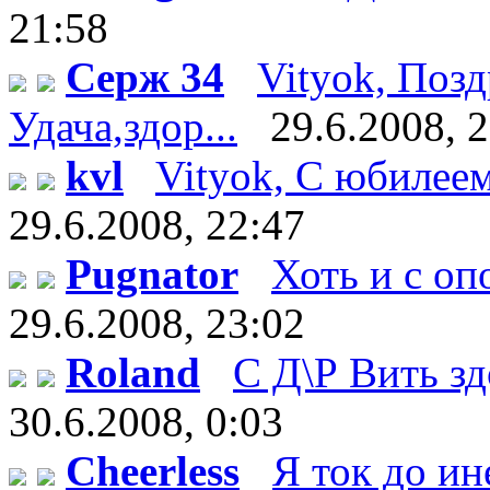
21:58
Серж 34
Vityok, Поз
Удача,здор...
29.6.2008, 
kvl
Vityok, С юбилеем!
29.6.2008, 22:47
Pugnator
Хоть и с оп
29.6.2008, 23:02
Roland
С Д\Р Вить здо
30.6.2008, 0:03
Cheerless
Я ток до ин