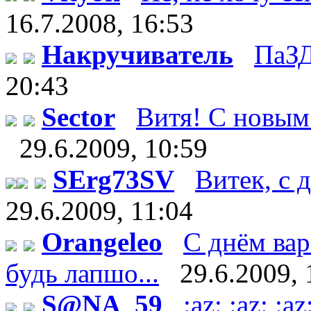
16.7.2008, 16:53
Накручиватель
ПаЗД
20:43
Sector
Витя! С новым 
29.6.2009, 10:59
SErg73SV
Витек, с д
29.6.2009, 11:04
Orangeleo
С днём вар
будь лапшо...
29.6.2009, 
S@NA_59
:az: :az: 