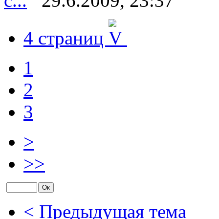
с...
29.6.2009, 23:37
4 страниц
1
2
3
>
>>
< Предыдущая тема