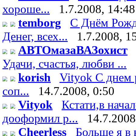
хороше...
1.7.2008, 14:48
temborg
С Днём Рожд
Денег, всех...
1.7.2008, 1
АВТОмазаВАЗохист
Удачи, счастья, любви ...
korish
Vityok С днем 
соп...
14.7.2008, 0:50
Vityok
Кстати,в нача
дооформил р...
14.7.2008
Cheerless
Больше я в 