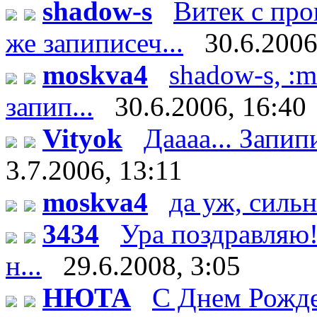
shadow-s
Витек с пр
же запиписеч...
30.6.2006
moskva4
shadow-s, :m
запип...
30.6.2006, 16:40
Vityok
Даааа... Запипи
3.7.2006, 13:11
moskva4
да уж, сильн
3434
Ура поздравляю!
н...
29.6.2008, 3:05
НЮТА
С Днем Рожде