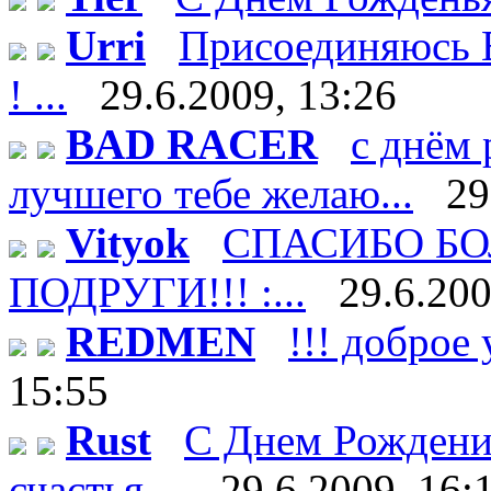
Urri
Присоединяюсь В
! ...
29.6.2009, 13:26
BAD RACER
с днём 
лучшего тебе желаю...
29
Vityok
СПАСИБО БО
ПОДРУГИ!!! :...
29.6.200
REDMEN
!!! доброе 
15:55
Rust
С Днем Рождени
счастья ...
29.6.2009, 16: