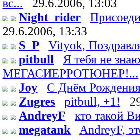
вс...
29.6.2006, 13:03
Night_rider
Присоеди
29.6.2006, 13:33
S_P
Vityok, Поздравл
pitbull
Я тебя не зн
МЕГАСИЕРРОТЮНЕР!...
Joy
С Днём Рождения!
Zugres
pitbull, +1!
2
AndreyF
кто такой Ви
megatank
AndreyF, эт