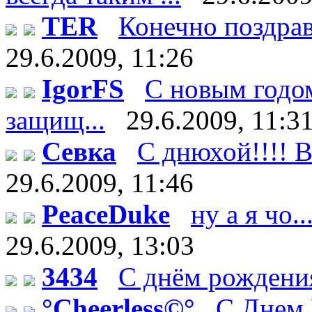
TER
Конечно поздрав
29.6.2009, 11:26
IgorFS
С новым годом
защищ...
29.6.2009, 11:3
Севка
С днюхой!!!! В
29.6.2009, 11:46
PeaceDuke
ну а я чо.
29.6.2009, 13:03
3434
С днём рождения
°Cheerless©°
C Днем 