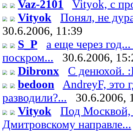
Vaz-2101
Vityok, с п
Vityok
Понял, не дурак
30.6.2006, 11:39
S_P
а еще через год..
поскром...
30.6.2006, 15:
Dibronx
С денюхой. 
bedoon
AndreyF, это
разводили?...
30.6.2006, 
Vityok
Под Москвой, 
Дмитровскому направле...