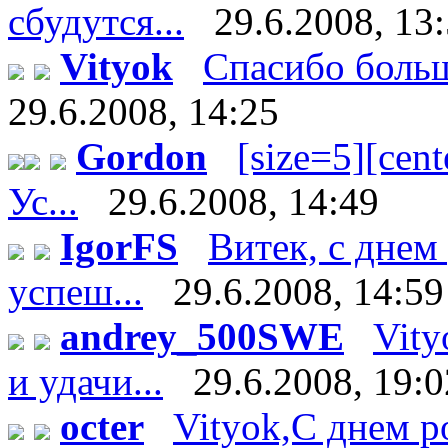
сбудутся...
29.6.2008, 13
Vityok
Спасибо большо
29.6.2008, 14:25
Gordon
[size=5][cente
Ус...
29.6.2008, 14:49
IgorFS
Витек, с днем
успеш...
29.6.2008, 14:59
andrey_500SWE
Vity
и удачи...
29.6.2008, 19:0
octer
Vityok,С днем р