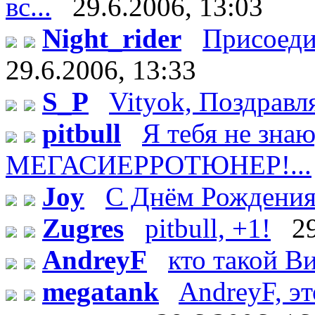
вс...
29.6.2006, 13:03
Night_rider
Присоеди
29.6.2006, 13:33
S_P
Vityok, Поздравл
pitbull
Я тебя не зн
МЕГАСИЕРРОТЮНЕР!...
Joy
С Днём Рождения!
Zugres
pitbull, +1!
2
AndreyF
кто такой Ви
megatank
AndreyF, эт