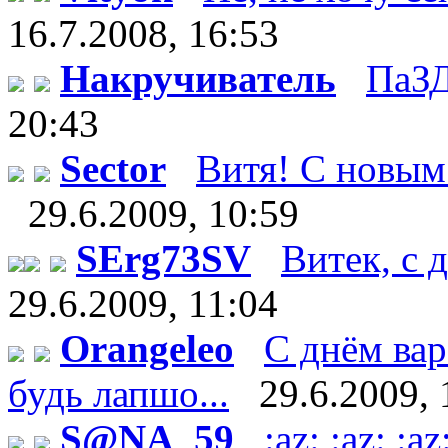
16.7.2008, 16:53
Накручиватель
ПаЗД
20:43
Sector
Витя! С новым 
29.6.2009, 10:59
SErg73SV
Витек, с д
29.6.2009, 11:04
Orangeleo
С днём вар
будь лапшо...
29.6.2009, 
S@NA_59
:az: :az: 