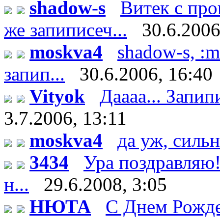
shadow-s
Витек с пр
же запиписеч...
30.6.2006
moskva4
shadow-s, :m
запип...
30.6.2006, 16:40
Vityok
Даааа... Запипи
3.7.2006, 13:11
moskva4
да уж, сильн
3434
Ура поздравляю!
н...
29.6.2008, 3:05
НЮТА
С Днем Рожде