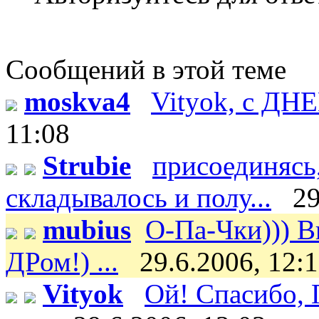
Сообщений в этой теме
moskva4
Vityok, с ДН
11:08
Strubie
присоединясь,
складывалось и полу...
29
mubius
О-Па-Чки))) В
ДРом!) ...
29.6.2006, 12:
Vityok
Ой! Спасибо, Г