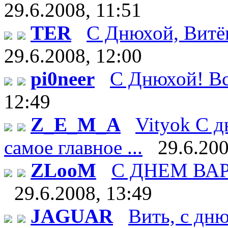
29.6.2008, 11:51
TER
С Днюхой, Витёк!
29.6.2008, 12:00
pi0neer
С Днюхой! Все
12:49
Z_E_M_A
Vityok С д
самое главное ...
29.6.200
ZLooM
С ДНЕМ ВАРЕН
29.6.2008, 13:49
JAGUAR
Вить, с дн