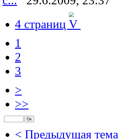
с...
29.6.2009, 23:37
4 страниц
1
2
3
>
>>
< Предыдущая тема