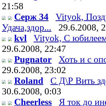
21:58
Серж 34
Vityok, Поз
Удача,здор...
29.6.2008, 
kvl
Vityok, С юбилеем!
29.6.2008, 22:47
Pugnator
Хоть и с оп
29.6.2008, 23:02
Roland
С Д\Р Вить здо
30.6.2008, 0:03
Cheerless
Я ток до ин