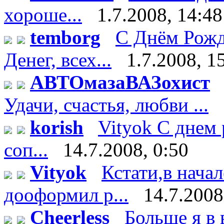
хороше...
1.7.2008, 14:48
temborg
С Днём Рожд
Денег, всех...
1.7.2008, 1
АВТОмазаВАЗохист
Удачи, счастья, любви ...
korish
Vityok С днем 
соп...
14.7.2008, 0:50
Vityok
Кстати,в нача
дооформил р...
14.7.2008
Cheerless
Больше я в 