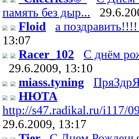
память без дыр...
29.6.20
Floid
а поздравить!!!!
13:07
Racer_102
С днём рож
29.6.2009, 13:10
miass.tyning
ПряЗдрЯ
НЮТА
http://s47.radikal.ru/i117/
29.6.2009, 13:17
Tier
С Днем Рождень