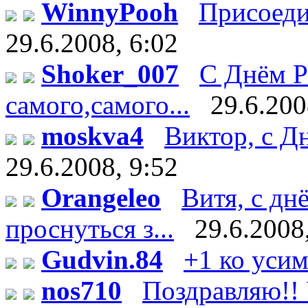
WinnyPooh
Присоедин
29.6.2008, 6:02
Shoker_007
С Днём Р
самого,самого...
29.6.200
moskva4
Виктор, с Дн
29.6.2008, 9:52
Orangeleo
Витя, с дн
проснуться з...
29.6.2008
Gudvin.84
+1 ко уси
nos710
Поздравляю!! У