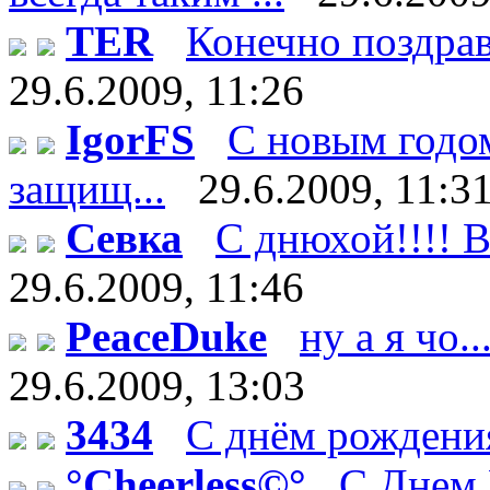
TER
Конечно поздрав
29.6.2009, 11:26
IgorFS
С новым годом
защищ...
29.6.2009, 11:3
Севка
С днюхой!!!! В
29.6.2009, 11:46
PeaceDuke
ну а я чо.
29.6.2009, 13:03
3434
С днём рождения
°Cheerless©°
C Днем 