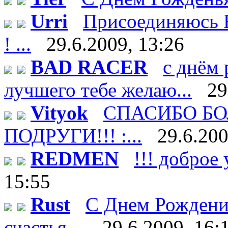
Urri
Присоединяюсь В
! ...
29.6.2009, 13:26
BAD RACER
с днём 
лучшего тебе желаю...
29
Vityok
СПАСИБО БО
ПОДРУГИ!!! :...
29.6.200
REDMEN
!!! доброе 
15:55
Rust
С Днем Рождени
счастья ...
29.6.2009, 16: