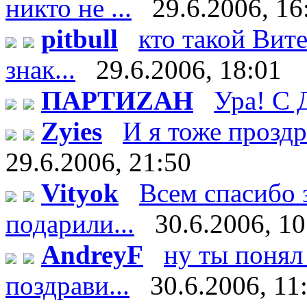
никто не ...
29.6.2006, 16
pitbull
кто такой Витек
знак...
29.6.2006, 18:01
ПАРТИZАН
Ура! С 
Zyies
И я тоже проздра
29.6.2006, 21:50
Vityok
Всем спасибо 
подарили...
30.6.2006, 10
AndreyF
ну ты понял 
поздрави...
30.6.2006, 11