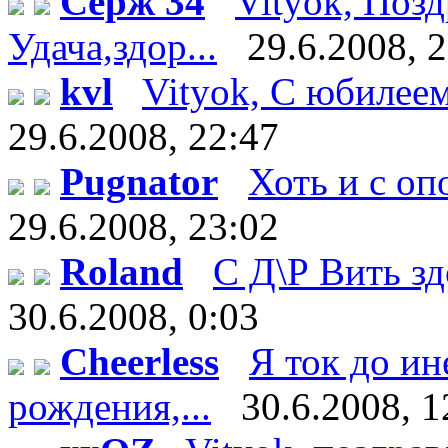
Серж 34
Vityok, Поз
Удача,здор...
29.6.2008, 
kvl
Vityok, С юбилеем!
29.6.2008, 22:47
Pugnator
Хоть и с оп
29.6.2008, 23:02
Roland
С Д\Р Вить здо
30.6.2008, 0:03
Cheerless
Я ток до ин
рождения,...
30.6.2008, 1