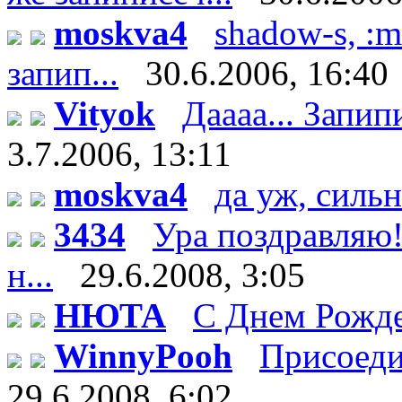
moskva4
shadow-s, :m
запип...
30.6.2006, 16:40
Vityok
Даааа... Запипи
3.7.2006, 13:11
moskva4
да уж, сильн
3434
Ура поздравляю!
н...
29.6.2008, 3:05
НЮТА
С Днем Рожде
WinnyPooh
Присоедин
29.6.2008, 6:02