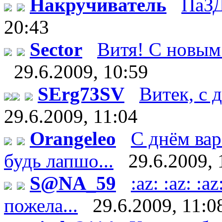
Накручиватель
ПаЗД
20:43
Sector
Витя! С новым 
29.6.2009, 10:59
SErg73SV
Витек, с д
29.6.2009, 11:04
Orangeleo
С днём вар
будь лапшо...
29.6.2009, 
S@NA_59
:az: :az: 
пожела...
29.6.2009, 11:0