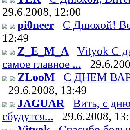
29.6.2008, 12:00
pi0neer
С Днюхой! Все
12:49
Z_E_M_A
Vityok С д
самое главное ...
29.6.200
ZLooM
С ДНЕМ ВАРЕН
29.6.2008, 13:49
JAGUAR
Вить, с дн
сбудутся...
29.6.2008, 13
Vityok
Спасибо большо