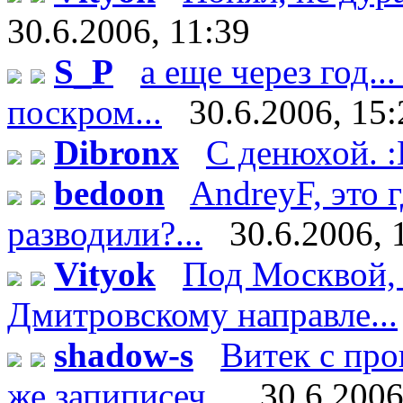
30.6.2006, 11:39
S_P
а еще через год..
поскром...
30.6.2006, 15:
Dibronx
С денюхой. 
bedoon
AndreyF, это
разводили?...
30.6.2006, 
Vityok
Под Москвой, 
Дмитровскому направле...
shadow-s
Витек с пр
же запиписеч...
30.6.2006