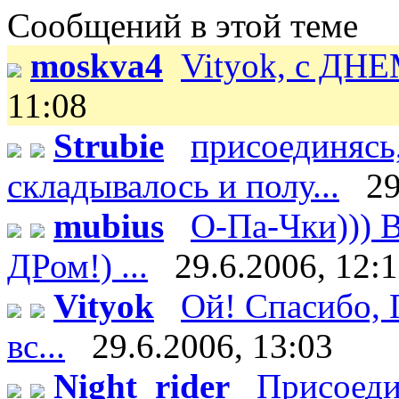
Сообщений в этой теме
moskva4
Vityok, с ДН
11:08
Strubie
присоединясь,
складывалось и полу...
29
mubius
О-Па-Чки))) В
ДРом!) ...
29.6.2006, 12:
Vityok
Ой! Спасибо, Г
вс...
29.6.2006, 13:03
Night_rider
Присоеди