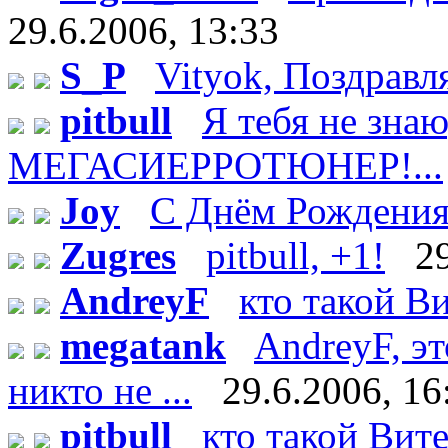
29.6.2006, 13:33
S_P
Vityok, Поздравл
pitbull
Я тебя не зн
МЕГАСИЕРРОТЮНЕР!...
Joy
С Днём Рождения!
Zugres
pitbull, +1!
2
AndreyF
кто такой Ви
megatank
AndreyF, эт
никто не ...
29.6.2006, 16
pitbull
кто такой Витек