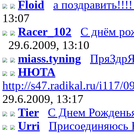
Floid
а поздравить!!!!
13:07
Racer_102
С днём рож
29.6.2009, 13:10
miass.tyning
ПряЗдрЯ
НЮТА
http://s47.radikal.ru/i117/
29.6.2009, 13:17
Tier
С Днем Рождень
Urri
Присоединяюсь В