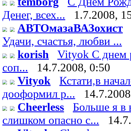
temborg
С Днём Рожд
Денег, всех...
1.7.2008, 1
АВТОмазаВАЗохист
Удачи, счастья, любви ...
korish
Vityok С днем 
соп...
14.7.2008, 0:50
Vityok
Кстати,в нача
дооформил р...
14.7.2008
Cheerless
Больше я в 
слишком опасно с...
14.7