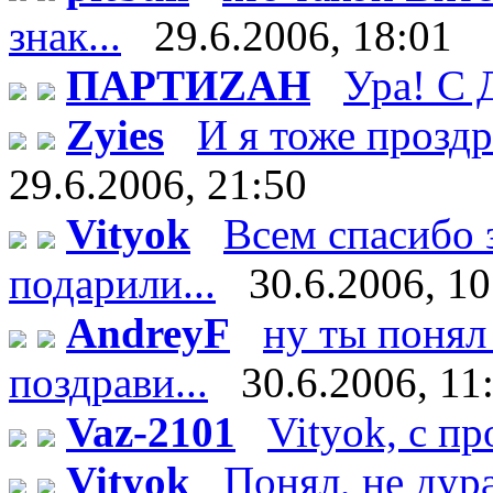
знак...
29.6.2006, 18:01
ПАРТИZАН
Ура! С 
Zyies
И я тоже проздра
29.6.2006, 21:50
Vityok
Всем спасибо 
подарили...
30.6.2006, 10
AndreyF
ну ты понял 
поздрави...
30.6.2006, 11
Vaz-2101
Vityok, с п
Vityok
Понял, не дурак