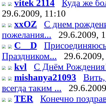
vitek 2114
Куда же бо
29.6.2009, 11:10
xxOZ
С днем рождени
пожелания...
29.6.2009, 
C__D
Присоединяюсь 
Праздником...
29.6.2009,
kvl
С Днём Рождения
mishanya21093
Вить,
всегда таким ...
29.6.2009
TER
Конечно поздрав