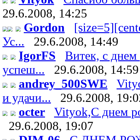
29.6.2008, 14:25
Gordon
[size=5][cente
Ус...
29.6.2008, 14:49
IgorFS
Витек, с днем
успеш...
29.6.2008, 14:59
andrey_500SWE
Vity
и удачи...
29.6.2008, 19:0
octer
Vityok,С днем р
29.6.2008, 19:07
DIM-06
С ДНЕМ Р