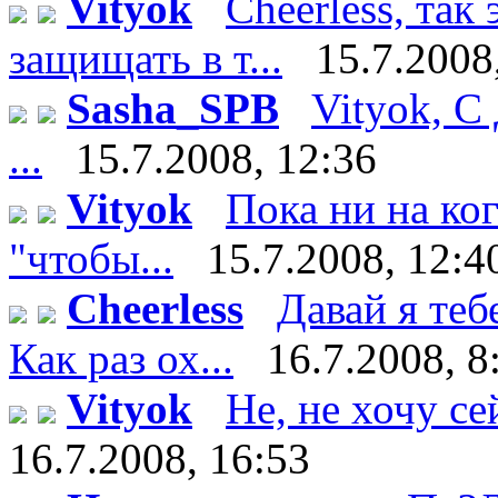
Vityok
Cheerless, так
защищать в т...
15.7.2008
Sasha_SPB
Vityok, С
...
15.7.2008, 12:36
Vityok
Пока ни на ко
"чтобы...
15.7.2008, 12:4
Cheerless
Давай я теб
Как раз ох...
16.7.2008, 8
Vityok
Не, не хочу сейч
16.7.2008, 16:53