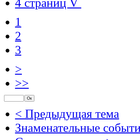
4 страниц
1
2
3
>
>>
< Предыдущая тема
Знаменательные событи