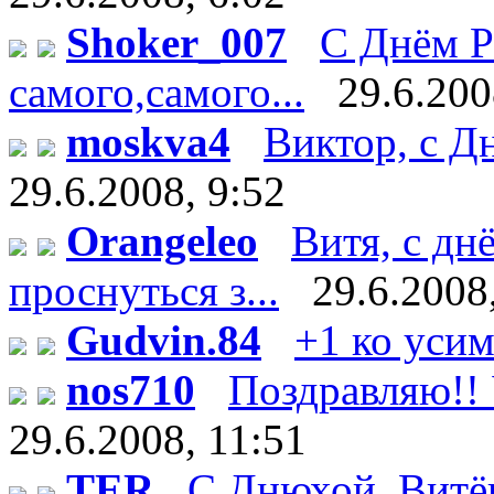
Shoker_007
С Днём Р
самого,самого...
29.6.200
moskva4
Виктор, с Дн
29.6.2008, 9:52
Orangeleo
Витя, с дн
проснуться з...
29.6.2008
Gudvin.84
+1 ко уси
nos710
Поздравляю!! У
29.6.2008, 11:51
TER
С Днюхой, Витёк!