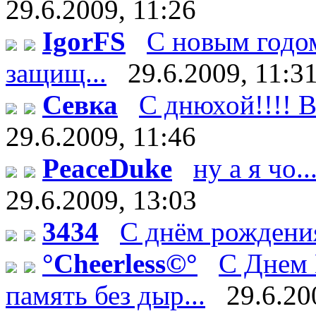
29.6.2009, 11:26
IgorFS
С новым годом
защищ...
29.6.2009, 11:3
Севка
С днюхой!!!! В
29.6.2009, 11:46
PeaceDuke
ну а я чо.
29.6.2009, 13:03
3434
С днём рождения
°Cheerless©°
C Днем 
память без дыр...
29.6.20