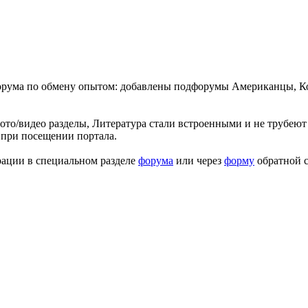
форума по обмену опытом: добавлены подфорумы Американцы, К
ото/видео разделы, Литература стали встроенными и не трубеют 
 при посещении портала.
рации в специальном разделе
форума
или через
форму
обратной с