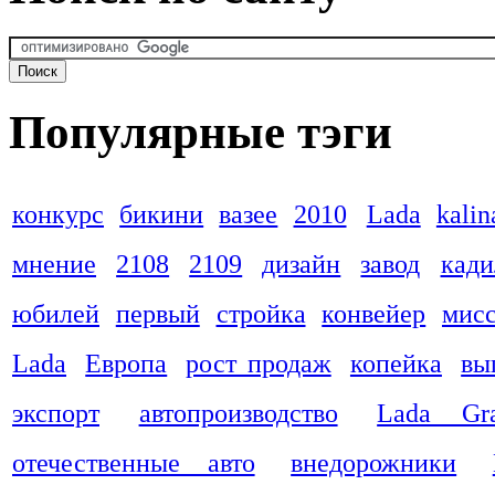
Популярные тэги
конкурс
бикини
вазее
2010
Lada
kalin
мнение
2108
2109
дизайн
завод
кади
юбилей
первый
стройка
конвейер
мис
Lada
Европа
рост продаж
копейка
вы
экспорт
автопроизводство
Lada Gra
отечественные авто
внедорожники