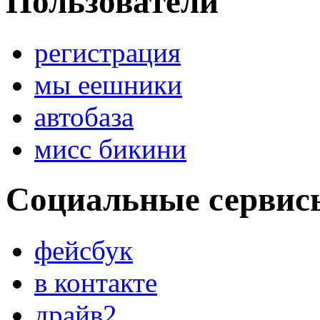
Пользователи
регистрация
мы еешники
автобаза
мисс бикини
Социальные сервис
фейсбук
в контакте
драйв2