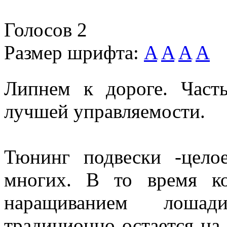
Голосов
2
Размер шрифта:
A
A
A
A
Липнем к дороге. Част
лучшей управляемости.
Тюнинг подвески -цело
многих. В то время к
наращиванием лошад
традиционно остается на