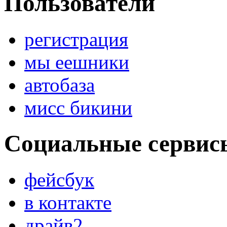
Пользователи
регистрация
мы еешники
автобаза
мисс бикини
Социальные сервис
фейсбук
в контакте
драйв2